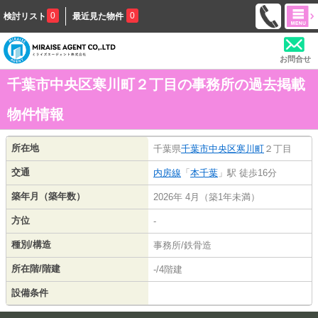
0
0
検討リスト
最近見た物件
お問合せ
千葉市中央区寒川町２丁目の事務所の過去掲載
物件情報
所在地
千葉県
千葉市中央区
寒川町
２丁目
交通
内房線
「
本千葉
」駅 徒歩16分
築年月（築年数）
2026年 4月（築1年未満）
方位
-
種別/構造
事務所/鉄骨造
所在階/階建
-/4階建
設備条件