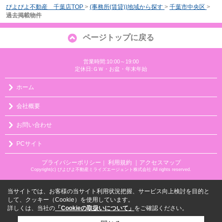
ぴよぴよ不動産 千葉店TOP
>
(事務所(賃貸))地域から探す
>
千葉市中央区
>
過去掲載物件
ページトップに戻る
営業時間:10:00～19:00
定休日:ＧＷ・お盆・年末年始
ホーム
会社概要
お問い合わせ
PCサイト
プライバシーポリシー
利用規約
｜アクセスマップ
｜
Copyright(c) ぴよぴよ不動産ミライズエージェント株式会社 All rights reserved.
当サイトでは、お客様の当サイト利用状況把握、サービス向上検討を目的と
して、クッキー（Cookie）を使用しています。
詳しくは、当社の
「Cookieの取扱いについて」
をご確認ください。