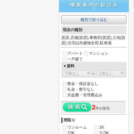
種別で絞り込む
現在の種別
賃貸,店舗(賃貸),事務所(賃貸),土地(賃
貸),住宅以外建物全部,駐車場
アパート
マンション
一戸建て
▼賃料
～
敷金・保証金なし
礼金・敷引なし
共益費・管理費込み
2
件が該当
間取り
ワンルーム
1K
1DK
1LDK