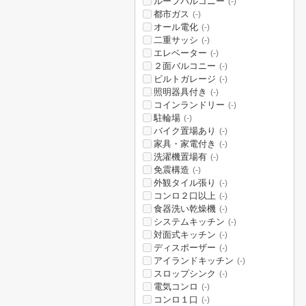
ルーフバルコニー
(-)
都市ガス
(-)
オール電化
(-)
二重サッシ
(-)
エレベーター
(-)
２面バルコニー
(-)
ビルトガレージ
(-)
照明器具付き
(-)
コインランドリー
(-)
駐輪場
(-)
バイク置場あり
(-)
家具・家電付き
(-)
洗濯機置場有
(-)
免震構造
(-)
外観タイル張り
(-)
コンロ２口以上
(-)
食器洗い乾燥機
(-)
システムキッチン
(-)
対面式キッチン
(-)
ディスポーザー
(-)
アイランドキッチン
(-)
スロップシンク
(-)
電気コンロ
(-)
コンロ１口
(-)