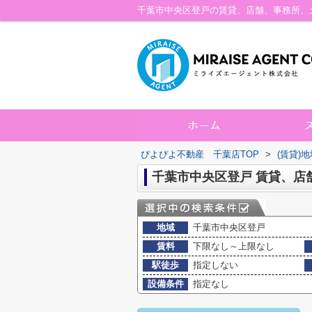
ぴよぴよ不動産 千葉店TOP
>
(賃貸)
千葉市中央区登戸 賃貸、店
地域
千葉市中央区登戸
賃料
下限なし～上限なし
駅徒歩
指定しない
設備条件
指定なし