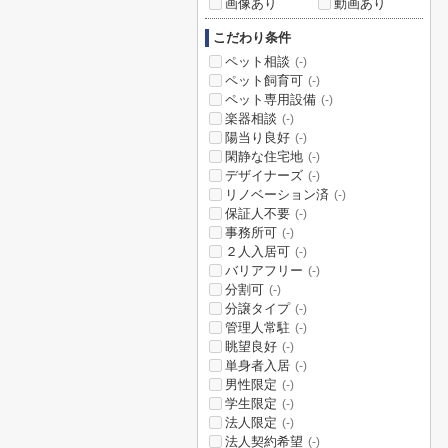
画像あり
動画あり
こだわり条件
ペット相談
(-)
ペット飼育可
(-)
ペット専用設備
(-)
楽器相談
(-)
陽当り良好
(-)
閑静な住宅地
(-)
デザイナーズ
(-)
リノベーション済
(-)
保証人不要
(-)
事務所可
(-)
２人入居可
(-)
バリアフリー
(-)
分割可
(-)
分譲タイプ
(-)
管理人常駐
(-)
眺望良好
(-)
単身者入居
(-)
男性限定
(-)
学生限定
(-)
法人限定
(-)
法人契約希望
(-)