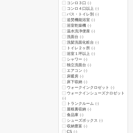
コンロ３口
(-)
コンロ４口以上
(-)
バス・トイレ別
(-)
追焚機能浴室
(-)
浴室乾燥機
(-)
温水洗浄便座
(-)
洗面台
(-)
洗髪洗面化粧台
(-)
トイレ２ヶ所
(-)
浴室１坪以上
(-)
シャワー
(-)
独立洗面台
(-)
エアコン
(-)
床暖房
(-)
床下収納
(-)
ウォークインクロゼット
(-)
ウォークインシューズクロゼット
(-)
トランクルーム
(-)
屋根裏収納
(-)
食品庫
(-)
シューズボックス
(-)
収納豊富
(-)
CS
(-)