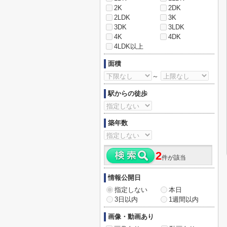
2K
2DK
2LDK
3K
3DK
3LDK
4K
4DK
4LDK以上
面積
～
駅からの徒歩
築年数
2
件が該当
情報公開日
指定しない
本日
3日以内
1週間以内
画像・動画あり