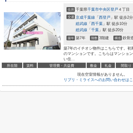
千葉県
千葉市中央区
登戸
４丁目
住所
交通
京成千葉線
「
西登戸
」駅 徒歩2分
総武線
「
西千葉
」駅 徒歩10分
総武線
「
千葉
」駅 徒歩20分
築7年
3階建
鉄骨
築年
階数
構造
築7年のイチオシ物件はこちらです。初
のマンションです。こちらはマンション
い住...
所在階
賃料
管理費・共益費
敷金
礼金
間取り
現在空室情報がありません。
リブリ・ミライスへのお問い合わせはこ