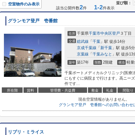
並び順：
空室物件のみ表示
2
1-2
該当公開件数
件
件表示
グランモア登戸 壱番館
千葉県
千葉市中央区
登戸
３丁目
住所
交通
総武線
「
千葉
」駅 徒歩14分
京成千葉線
「
新千葉
」駅 徒歩5分
京葉線
「
千葉みなと
」駅 徒歩13
築17年
2階建
軽量
築年
階数
構造
千葉ポートメディカルクリニック(医療法
にもすぐに病院まで行けます。高ニーズ
件です...
所在階
賃料
管理費・共益費
敷金
礼金
間取り
現在空室情報がありません。
グランモア登戸 壱番館へのお問い合わせ
リブリ・ミライス