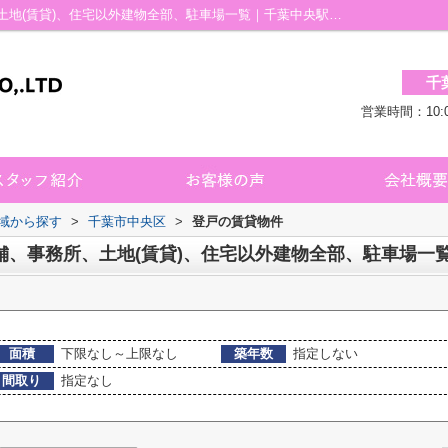
千葉市中央区登戸の賃貸、店舗、事務所、土地(賃貸)、住宅以外建物全部、駐車場一覧｜千葉中央駅のぴよぴよ不動産 千葉店
千
営業時間：10:
地域から探す
>
千葉市中央区
>
登戸の賃貸物件
舗、事務所、土地(賃貸)、住宅以外建物全部、駐車場一
面積
下限なし～上限なし
築年数
指定しない
間取り
指定なし