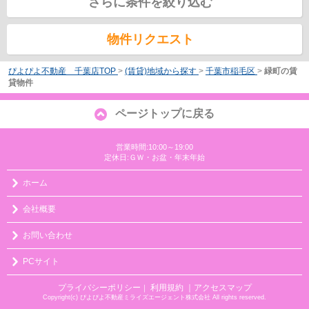
さらに条件を絞り込む
物件リクエスト
ぴよぴよ不動産 千葉店TOP
>
(賃貸)地域から探す
>
千葉市稲毛区
>
緑町の賃
貸物件
ページトップに戻る
営業時間:10:00～19:00
定休日:ＧＷ・お盆・年末年始
ホーム
会社概要
お問い合わせ
PCサイト
プライバシーポリシー
利用規約
｜アクセスマップ
｜
Copyright(c) ぴよぴよ不動産ミライズエージェント株式会社 All rights reserved.