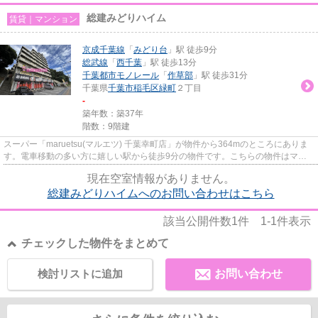
総建みどりハイム
賃貸｜マンション
京成千葉線
「
みどり台
」駅 徒歩9分
総武線
「
西千葉
」駅 徒歩13分
千葉都市モノレール
「
作草部
」駅 徒歩31分
千葉県
千葉市稲毛区
緑町
２丁目
-
築年数：築37年
階数：9階建
スーパー「maruetsu(マルエツ) 千葉幸町店」が物件から364mのところにありま
す。電車移動の多い方に嬉しい駅から徒歩9分の物件です。こちらの物件はマン
ションです。2沿線利用可能なた...
現在空室情報がありません。
総建みどりハイムへのお問い合わせはこちら
該当公開件数
1
件
1-1
件表示
チェックした物件をまとめて
検討リストに追加
お問い合わせ