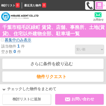
0
0
検討リスト
最近見た物件
お問合せ
千葉市稲毛区緑町 賃貸、店舗、事務所、土地(賃
貸)、住宅以外建物全部、駐車場一覧
募集中のみ表示
1
該当物件
件
0
空き数
件
さらに条件を絞り込む
物件リクエスト
チェックした物件をまとめて
検討リストに追加
お問い合わせ