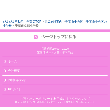
ぴよぴよ不動産 千葉店TOP
>
周辺施設案内
>
千葉市中央区
>
千葉市中央区の
小学校
>
千葉市立都小学校
ページトップに戻る
営業時間:10:00～19:00
定休日:ＧＷ・お盆・年末年始
ホーム
会社概要
お問い合わせ
PCサイト
プライバシーポリシー
利用規約
｜アクセスマップ
｜
Copyright(c) ぴよぴよ不動産ミライズエージェント株式会社 All rights reserved.