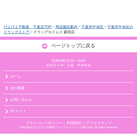
ぴよぴよ不動産 千葉店TOP
>
周辺施設案内
>
千葉市中央区
>
千葉市中央区の
ドラッグストア
>
ドラッグセイムス 蘇我店
ページトップに戻る
営業時間:10:00～19:00
定休日:ＧＷ・お盆・年末年始
ホーム
会社概要
お問い合わせ
PCサイト
プライバシーポリシー
利用規約
｜アクセスマップ
｜
Copyright(c) ぴよぴよ不動産ミライズエージェント株式会社 All rights reserved.