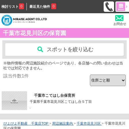
0
0
検討リスト
最近見た物件
お問合せ
千葉市花見川区の保育園
スポットを絞り込む
※物件情報の周辺施設紹介のページであり、各店舗への問い合わせは当
社では対応できません。
該当件数
1
件
千葉市こてはし台保育所
千葉県千葉市花見川区こてはし台５丁目
-
ぴよぴよ不動産 千葉店TOP
>
周辺施設案内
>
千葉市花見川区
>
千葉市花見川
区の保育園