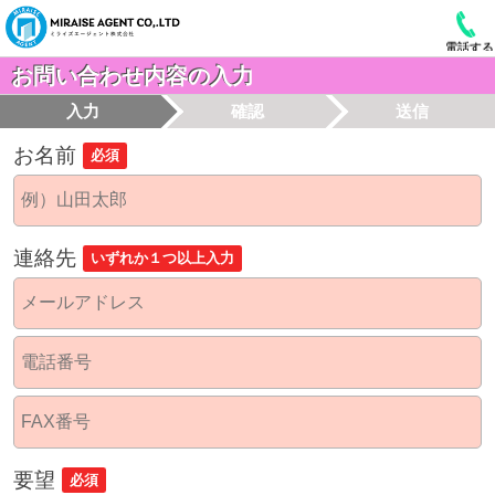
電話する
お問い合わせ内容の入力
入力
確認
送信
お名前
必須
連絡先
いずれか１つ以上入力
要望
必須