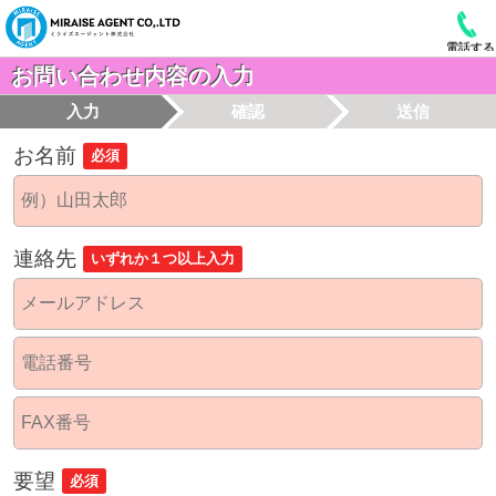
電話する
お問い合わせ内容の入力
入力
確認
送信
お名前
必須
連絡先
いずれか１つ以上入力
要望
必須