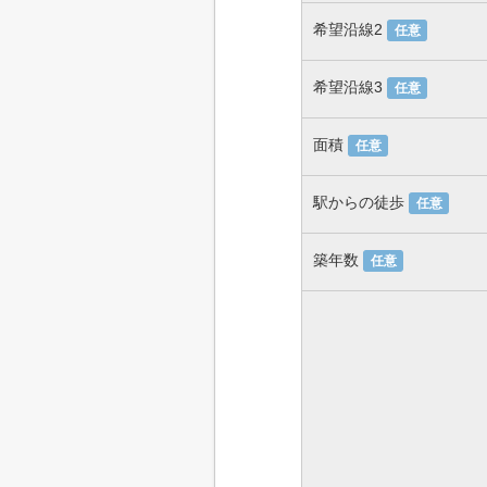
希望沿線2
任意
希望沿線3
任意
面積
任意
駅からの徒歩
任意
築年数
任意