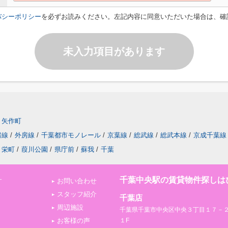
バシーポリシー
を必ずお読みください。左記内容に同意いただいた場合は、確
未入力項目があります
矢作町
房線
/
外房線
/
千葉都市モノレール
/
京葉線
/
総武線
/
総武本線
/
京成千葉線
栄町
/
葭川公園
/
県庁前
/
蘇我
/
千葉
千葉中央駅の賃貸物件探しは
す
お問い合わせ
スタッフ紹介
千葉店
周辺施設
千葉県千葉市中央区中央３丁目１７－
お客様の声
１F