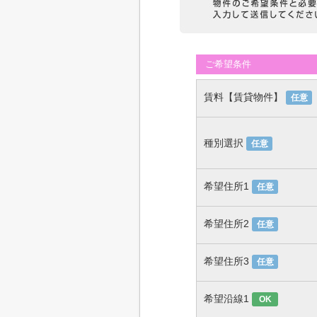
ご希望条件
賃料【賃貸物件】
任意
種別選択
任意
希望住所1
任意
希望住所2
任意
希望住所3
任意
希望沿線1
OK