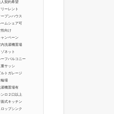
法人契約希望
フリーレント
オープンハウス
ルームシェア可
女性向け
キャンペーン
室内洗濯機置場
メゾネット
ルーフバルコニー
二重サッシ
ビルトガレージ
駐輪場
洗濯機置場有
コンロ２口以上
対面式キッチン
スロップシンク