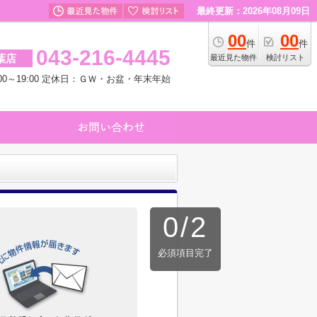
最終更新：2026年08月09日
00
00
件
件
043-216-4445
葉店
最近見た物件
検討リスト
00～19:00 定休日：ＧＷ・お盆・年末年始
0
/
2
必須項目完了