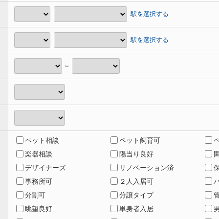
駅を選択する
駅を選択する
～
ペット相談
ペット飼育可
楽器相談
陽当り良好
デザイナーズ
リノベーション済
事務所可
２人入居可
分割可
分譲タイプ
眺望良好
単身者入居