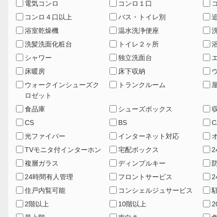
電気コンロ
コンロ１口
コンロ４口以上
バス・トイレ別
浴室乾燥機
温水洗浄便座
洗髪洗面化粧台
トイレ２ヶ所
シャワー
独立洗面台
床暖房
床下収納
ウォークインシューズク
トランクルーム
ロゼット
食品庫
シューズボックス
CS
BS
C
光ファイバー
インターネット対応
TVモニタ付インターホン
宅配ボックス
複層ガラス
ディンプルキー
24時間有人管理
フロントサービス
住戸内覧可能
コンシェルジュサービス
2階以上
10階以上