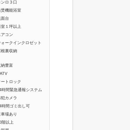
コンロ３口
追焚機能浴室
洗面台
浴室１坪以上
エアコン
ウォークインクロゼット
屋根裏収納
収納豊富
ATV
オートロック
24時間緊急通報システム
防犯カメラ
24時間ゴミ出し可
駐車場あり
20階以上