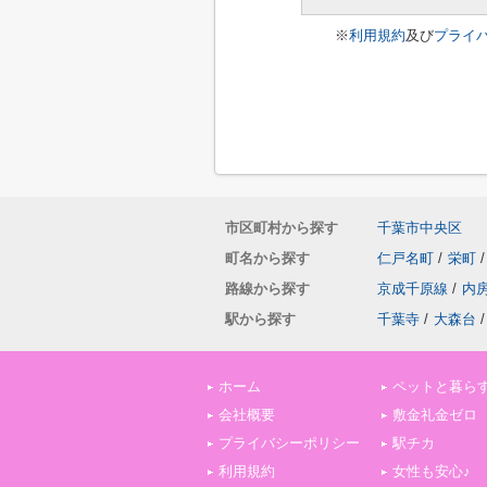
※
利用規約
及び
プライ
市区町村から探す
千葉市中央区
町名から探す
仁戸名町
/
栄町
/
路線から探す
京成千原線
/
内
駅から探す
千葉寺
/
大森台
/
ホーム
ペットと暮ら
会社概要
敷金礼金ゼロ
プライバシーポリシー
駅チカ
利用規約
女性も安心♪