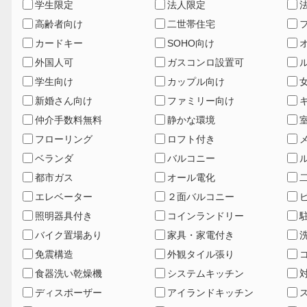
学生限定
法人限定
高齢者向け
二世帯住宅
カードキー
SOHO向け
外国人可
ガスコンロ設置可
学生向け
カップル向け
新婚さん向け
ファミリー向け
仲介手数料無料
静かな環境
フローリング
ロフト付き
ベランダ
バルコニー
都市ガス
オール電化
エレベーター
２面バルコニー
照明器具付き
コインランドリー
バイク置場あり
家具・家電付き
免震構造
外観タイル張り
食器洗い乾燥機
システムキッチン
ディスポーザー
アイランドキッチン