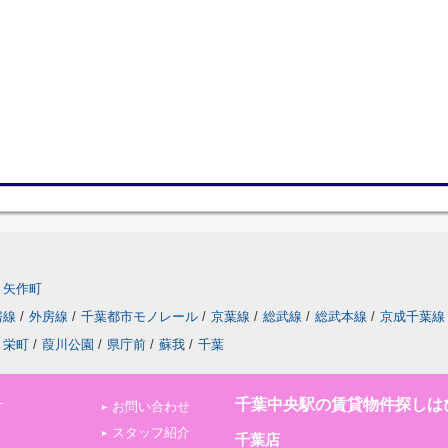
矢作町
房線
/
外房線
/
千葉都市モノレール
/
京葉線
/
総武線
/
総武本線
/
京成千葉線
栄町
/
葭川公園
/
県庁前
/
蘇我
/
千葉
千葉中央駅の賃貸物件探しは
す
お問い合わせ
スタッフ紹介
千葉店