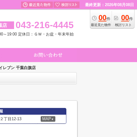
最終更新：2026年08月08日
00
00
件
件
043-216-4445
葉店
最近見た物件
検討リスト
00～19:00 定休日：ＧＷ・お盆・年末年始
イレブン 千葉白旗店
報
丁目12-13
MAP
▼