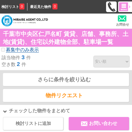
0
0
検討リスト
最近見た物件
お問合せ
千葉市中央区仁戸名町 賃貸、店舗、事務所、土
地(賃貸)、住宅以外建物全部、駐車場一覧
募集中のみ表示
3
該当物件
件
2
空き数
件
さらに条件を絞り込む
物件リクエスト
チェックした物件をまとめて
検討リストに追加
お問い合わせ