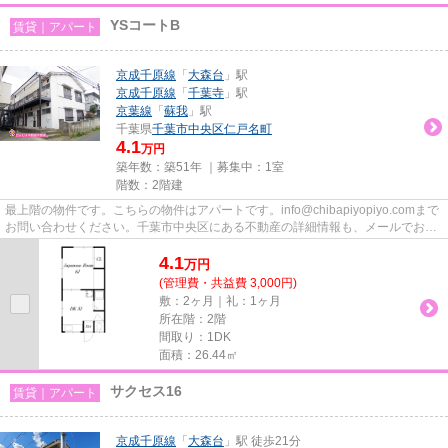
YSコートB
賃貸｜アパート
京成千原線
「
大森台
」駅
京成千原線
「
千葉寺
」駅
京葉線
「
蘇我
」駅
千葉県
千葉市中央区
仁戸名町
4.1
万円
築年数：築51年 ｜募集中：
1室
階数：2階建
最上階の物件です。こちらの物件はアパートです。info@chibapiyopiyo.comまで
お問い合わせください。千葉市中央区にある不動産の詳細情報も、メールでお問
い合わせいただけます。ご希...
4.1
万
円
(管理費・共益費 3,000円)
敷：2ヶ月｜礼：1ヶ月
所在階：2階
間取り：1DK
面積：26.44㎡
サクセス16
賃貸｜アパート
京成千原線
「
大森台
」駅 徒歩21分