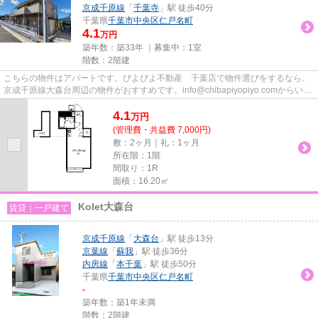
京成千原線
「
千葉寺
」駅 徒歩40分
千葉県
千葉市中央区
仁戸名町
4.1
万円
築年数：築33年 ｜募集中：
1室
階数：2階建
こちらの物件はアパートです。ぴよぴよ不動産 千葉店で物件選びをするなら、
京成千原線大森台周辺の物件がおすすめです。info@chibapiyopiyo.comからいつ
でも当社にお問い合わせ下さい。
4.1
万
円
(管理費・共益費 7,000円)
敷：2ヶ月｜礼：1ヶ月
所在階：1階
間取り：1R
面積：16.20㎡
Kolet大森台
賃貸｜一戸建て
京成千原線
「
大森台
」駅 徒歩13分
京葉線
「
蘇我
」駅 徒歩36分
内房線
「
本千葉
」駅 徒歩50分
千葉県
千葉市中央区
仁戸名町
-
築年数：築1年未満
階数：2階建