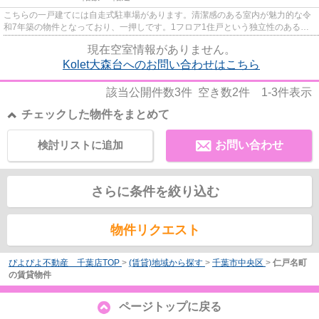
こちらの一戸建てには自走式駐車場があります。清潔感のある室内が魅力的な令
和7年築の物件となっており、一押しです。1フロア1住戸という独立性のある一
戸建て。駅まで徒歩13分と、立...
現在空室情報がありません。
Kolet大森台へのお問い合わせはこちら
該当公開件数
3
件 空き数
2
件
1-3
件表示
チェックした物件をまとめて
検討リストに追加
お問い合わせ
さらに条件を絞り込む
物件リクエスト
ぴよぴよ不動産 千葉店TOP
>
(賃貸)地域から探す
>
千葉市中央区
>
仁戸名町
の賃貸物件
ページトップに戻る