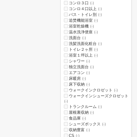
コンロ３口
(-)
コンロ４口以上
(-)
バス・トイレ別
(-)
追焚機能浴室
(-)
浴室乾燥機
(-)
温水洗浄便座
(-)
洗面台
(-)
洗髪洗面化粧台
(-)
トイレ２ヶ所
(-)
浴室１坪以上
(-)
シャワー
(-)
独立洗面台
(-)
エアコン
(-)
床暖房
(-)
床下収納
(-)
ウォークインクロゼット
(-)
ウォークインシューズクロゼット
(-)
トランクルーム
(-)
屋根裏収納
(-)
食品庫
(-)
シューズボックス
(-)
収納豊富
(-)
CS
(-)