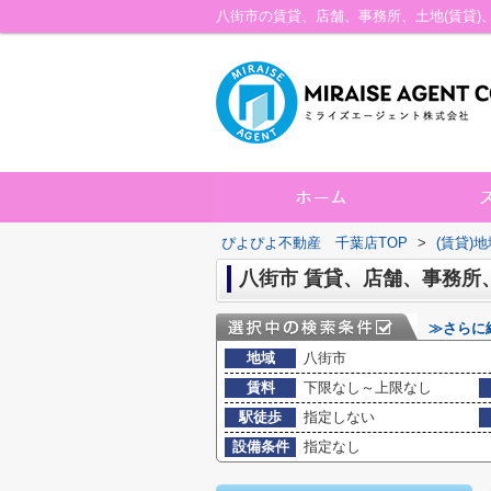
ぴよぴよ不動産 千葉店TOP
>
(賃貸)
八街市 賃貸、店舗、事務所
≫さらに
地域
八街市
賃料
下限なし～上限なし
駅徒歩
指定しない
設備条件
指定なし