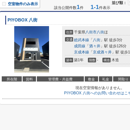
並び順：
空室物件のみ表示
1
1-1
該当公開件数
件
件表示
PIYOBOX 八街
千葉県
八街市
八街
ほ
住所
交通
総武本線
「
八街
」駅 徒歩3分
成田線
「
酒々井
」駅 徒歩126分
京成本線
「
京成酒々井
」駅 徒歩1
築1年
-
木造
築年
階数
構造
所在階
賃料
管理費・共益費
敷金
礼金
間取り
現在空室情報がありません。
PIYOBOX 八街へのお問い合わせはこ