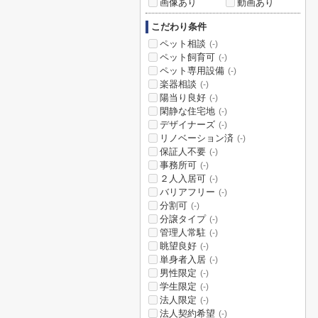
画像あり
動画あり
こだわり条件
ペット相談
(-)
ペット飼育可
(-)
ペット専用設備
(-)
楽器相談
(-)
陽当り良好
(-)
閑静な住宅地
(-)
デザイナーズ
(-)
リノベーション済
(-)
保証人不要
(-)
事務所可
(-)
２人入居可
(-)
バリアフリー
(-)
分割可
(-)
分譲タイプ
(-)
管理人常駐
(-)
眺望良好
(-)
単身者入居
(-)
男性限定
(-)
学生限定
(-)
法人限定
(-)
法人契約希望
(-)