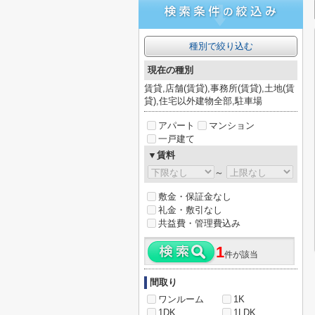
種別で絞り込む
現在の種別
賃貸,店舗(賃貸),事務所(賃貸),土地(賃
貸),住宅以外建物全部,駐車場
アパート
マンション
一戸建て
▼賃料
～
敷金・保証金なし
礼金・敷引なし
共益費・管理費込み
1
件が該当
間取り
ワンルーム
1K
1DK
1LDK