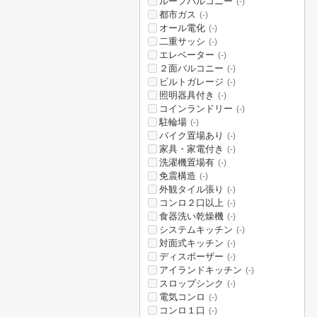
ルーフバルコニー
(-)
都市ガス
(-)
オール電化
(-)
二重サッシ
(-)
エレベーター
(-)
２面バルコニー
(-)
ビルトガレージ
(-)
照明器具付き
(-)
コインランドリー
(-)
駐輪場
(-)
バイク置場あり
(-)
家具・家電付き
(-)
洗濯機置場有
(-)
免震構造
(-)
外観タイル張り
(-)
コンロ２口以上
(-)
食器洗い乾燥機
(-)
システムキッチン
(-)
対面式キッチン
(-)
ディスポーザー
(-)
アイランドキッチン
(-)
スロップシンク
(-)
電気コンロ
(-)
コンロ１口
(-)