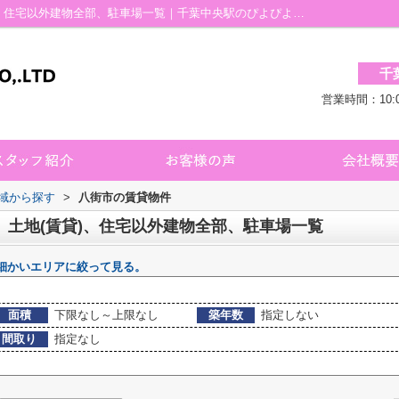
八街市の賃貸、店舗、事務所、土地(賃貸)、住宅以外建物全部、駐車場一覧｜千葉中央駅のぴよぴよ不動産 千葉店
千
営業時間：10:
地域から探す
>
八街市の賃貸物件
、土地(賃貸)、住宅以外建物全部、駐車場一覧
細かいエリアに絞って見る。
面積
下限なし～上限なし
築年数
指定しない
間取り
指定なし