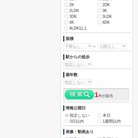
2K
2DK
2LDK
3K
3DK
3LDK
4K
4DK
4LDK以上
面積
～
駅からの徒歩
築年数
1
件が該当
情報公開日
指定しない
本日
3日以内
1週間以内
画像・動画あり