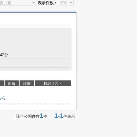
表示件数：
42分
面積
詳細
検討リスト
ちら
1
1-1
該当公開件数
件
件表示