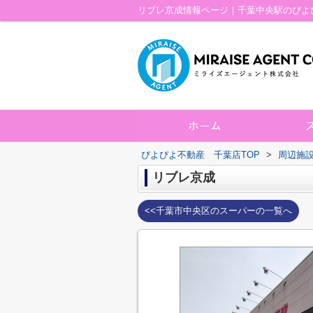
リブレ京成情報ページ｜千葉中央駅のぴよ
ぴよぴよ不動産 千葉店TOP
>
周辺施
リブレ京成
<<千葉市中央区のスーパーの一覧へ