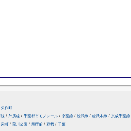
矢作町
房線
/
外房線
/
千葉都市モノレール
/
京葉線
/
総武線
/
総武本線
/
京成千葉線
栄町
/
葭川公園
/
県庁前
/
蘇我
/
千葉