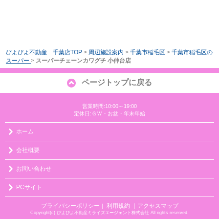
ぴよぴよ不動産 千葉店TOP
>
周辺施設案内
>
千葉市稲毛区
>
千葉市稲毛区の
スーパー
>
スーパーチェーンカワグチ 小仲台店
ページトップに戻る
営業時間:10:00～19:00
定休日:ＧＷ・お盆・年末年始
ホーム
会社概要
お問い合わせ
PCサイト
プライバシーポリシー
利用規約
｜アクセスマップ
｜
Copyright(c) ぴよぴよ不動産ミライズエージェント株式会社 All rights reserved.