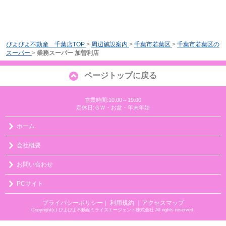
ぴよぴよ不動産 千葉店TOP
>
周辺施設案内
>
千葉市若葉区
>
千葉市若葉区の
スーパー
>
業務スーパー 加曽利店
ページトップに戻る
営業時間:10:00～19:00
定休日:ＧＷ・お盆・年末年始
ホーム
会社概要
お問い合わせ
PCサイト
プライバシーポリシー
利用規約
｜アクセスマップ
｜
Copyright(c) ぴよぴよ不動産ミライズエージェント株式会社 All rights reserved.