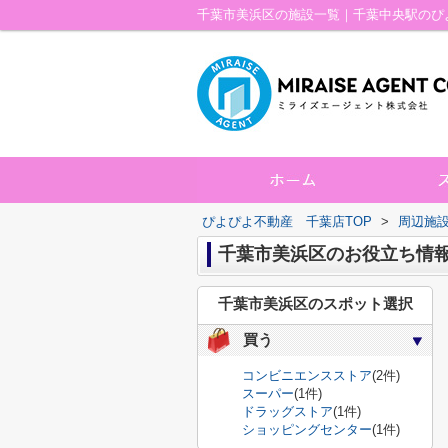
千葉市美浜区の施設一覧｜千葉中央駅のぴ
ぴよぴよ不動産 千葉店TOP
>
周辺施
千葉市美浜区のお役立ち情
千葉市美浜区のスポット選択
買う
コンビニエンスストア
(2件)
スーパー
(1件)
ドラッグストア
(1件)
ショッピングセンター
(1件)