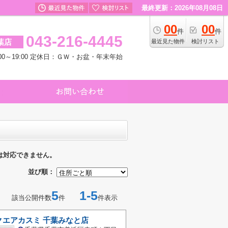
最終更新：2026年08月08日
00
00
件
件
043-216-4445
葉店
最近見た物件
検討リスト
00～19:00 定休日：ＧＷ・お盆・年末年始
は対応できません。
並び順：
5
1-5
該当公開件数
件
件表示
クエアカスミ 千葉みなと店