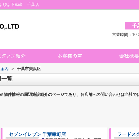
よぴよ不動産 千葉店
千
営業時間：10:
設案内
>
千葉市美浜区
報一覧
※物件情報の周辺施設紹介のページであり、各店舗への問い合わせは当社で
セブンイレブン 千葉幸町店
フードス