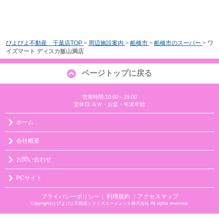
ぴよぴよ不動産 千葉店TOP
>
周辺施設案内
>
船橋市
>
船橋市のスーパー
>
ワ
イズマート ディスカ飯山満店
ページトップに戻る
営業時間:10:00～19:00
定休日:ＧＷ・お盆・年末年始
ホーム
会社概要
お問い合わせ
PCサイト
プライバシーポリシー
利用規約
｜アクセスマップ
｜
Copyright(c) ぴよぴよ不動産ミライズエージェント株式会社 All rights reserved.