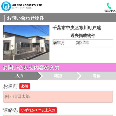
電話する
お問い合わせ物件
千葉市中央区寒川町戸建
過去掲載物件
築年月
築22年
お問い合わせ内容の入力
入力
確認
送信
お名前
必須
連絡先
いずれか１つ以上入力