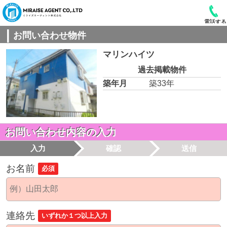
電話する
お問い合わせ物件
マリンハイツ
過去掲載物件
築年月
築33年
お問い合わせ内容の入力
入力
確認
送信
お名前
必須
連絡先
いずれか１つ以上入力