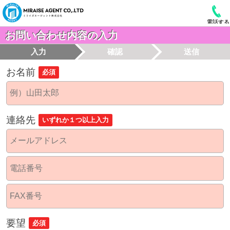
電話する
お問い合わせ内容の入力
入力
確認
送信
お名前
必須
連絡先
いずれか１つ以上入力
要望
必須