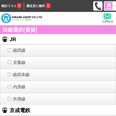
0
0
検討リスト
最近見た物件
お問合せ
沿線選択(賃貸)
JR
総武線
京葉線
総武本線
内房線
外房線
京成電鉄