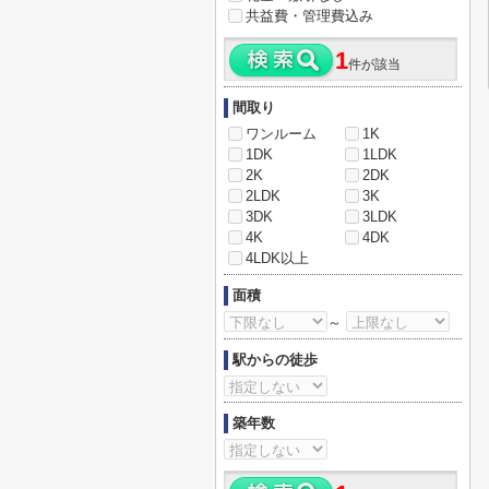
共益費・管理費込み
1
件が該当
間取り
ワンルーム
1K
1DK
1LDK
2K
2DK
2LDK
3K
3DK
3LDK
4K
4DK
4LDK以上
面積
～
駅からの徒歩
築年数