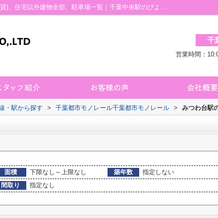
みつわ台駅の賃貸、店舗、事務所、土地(賃貸)、住宅以外建物全部、駐車場一覧｜千葉中央駅のぴよぴよ不動産 千葉店
千
営業時間：10:
路線・駅から探す
>
千葉都市モノレール千葉都市モノレール
>
みつわ台駅
面積
下限なし～上限なし
築年数
指定しない
間取り
指定なし