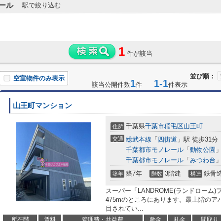
ール
駅で絞り込む
1
件が該当
並び順：
空室物件のみ表示
1
1-1
該当公開件数
件
件表示
山王町マンション
千葉県
千葉市稲毛区
山王町
住所
交通
総武本線
「
四街道
」駅 徒歩31分
千葉都市モノレール
「
動物公園
」
千葉都市モノレール
「
みつわ台
」
築7年
3階建
鉄骨
築年
階数
構造
スーパー「LANDROME(ランドローム
475mのところにあります。最上階の
目されてい...
所在階
賃料
管理費・共益費
敷金
礼金
間取り