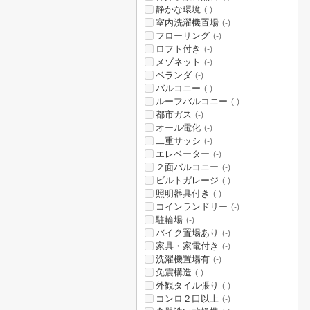
静かな環境
(-)
室内洗濯機置場
(-)
フローリング
(-)
ロフト付き
(-)
メゾネット
(-)
ベランダ
(-)
バルコニー
(-)
ルーフバルコニー
(-)
都市ガス
(-)
オール電化
(-)
二重サッシ
(-)
エレベーター
(-)
２面バルコニー
(-)
ビルトガレージ
(-)
照明器具付き
(-)
コインランドリー
(-)
駐輪場
(-)
バイク置場あり
(-)
家具・家電付き
(-)
洗濯機置場有
(-)
免震構造
(-)
外観タイル張り
(-)
コンロ２口以上
(-)