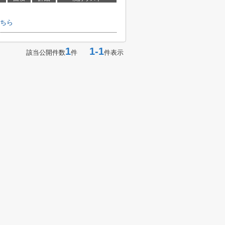
ちら
1
1-1
該当公開件数
件
件表示