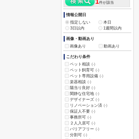
1
件が該当
情報公開日
指定しない
本日
3日以内
1週間以内
画像・動画あり
画像あり
動画あり
こだわり条件
ペット相談
(-)
ペット飼育可
(-)
ペット専用設備
(-)
楽器相談
(-)
陽当り良好
(-)
閑静な住宅地
(-)
デザイナーズ
(-)
リノベーション済
(-)
保証人不要
(-)
事務所可
(-)
２人入居可
(-)
バリアフリー
(-)
分割可
(-)