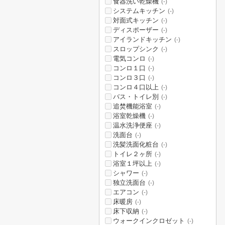
食器洗い乾燥機
(-)
システムキッチン
(-)
対面式キッチン
(-)
ディスポーザー
(-)
アイランドキッチン
(-)
スロップシンク
(-)
電気コンロ
(-)
コンロ１口
(-)
コンロ３口
(-)
コンロ４口以上
(-)
バス・トイレ別
(-)
追焚機能浴室
(-)
浴室乾燥機
(-)
温水洗浄便座
(-)
洗面台
(-)
洗髪洗面化粧台
(-)
トイレ２ヶ所
(-)
浴室１坪以上
(-)
シャワー
(-)
独立洗面台
(-)
エアコン
(-)
床暖房
(-)
床下収納
(-)
ウォークインクロゼット
(-)