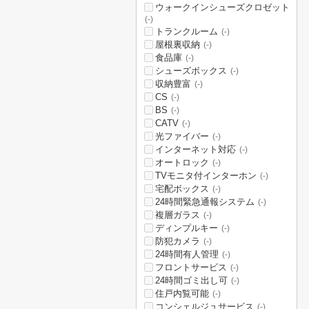
ウォークインシューズクロゼット
(-)
トランクルーム
(-)
屋根裏収納
(-)
食品庫
(-)
シューズボックス
(-)
収納豊富
(-)
CS
(-)
BS
(-)
CATV
(-)
光ファイバー
(-)
インターネット対応
(-)
オートロック
(-)
TVモニタ付インターホン
(-)
宅配ボックス
(-)
24時間緊急通報システム
(-)
複層ガラス
(-)
ディンプルキー
(-)
防犯カメラ
(-)
24時間有人管理
(-)
フロントサービス
(-)
24時間ゴミ出し可
(-)
住戸内覧可能
(-)
コンシェルジュサービス
(-)