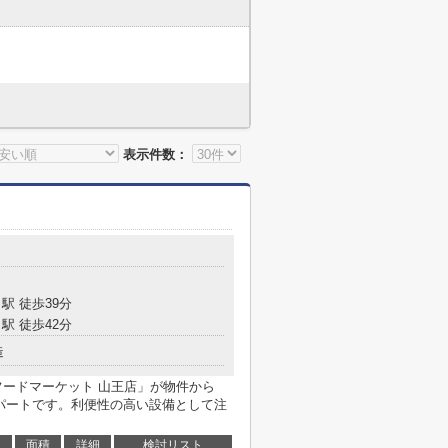
表示件数：
駅 徒歩39分
駅 徒歩42分
造
)フードマーケット 山王店」が物件から
アパートです。利便性の高い設備として注
面積
詳細
検討リスト