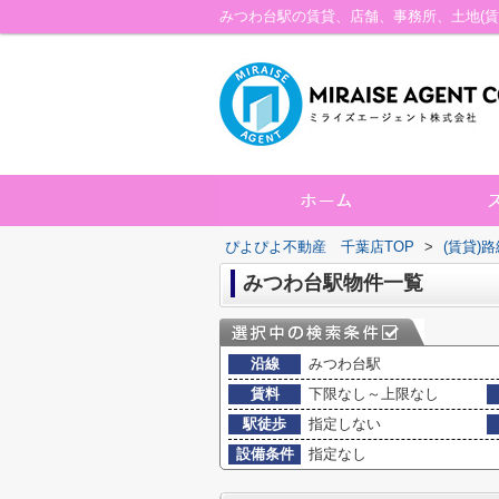
ぴよぴよ不動産 千葉店TOP
>
(賃貸)
みつわ台駅物件一覧
沿線
みつわ台駅
賃料
下限なし～上限なし
駅徒歩
指定しない
設備条件
指定なし