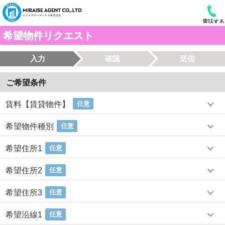
電話する
希望物件リクエスト
入力
確認
送信
ご希望条件
賃料【賃貸物件】
任意
希望物件種別
任意
希望住所1
任意
希望住所2
任意
希望住所3
任意
希望沿線1
任意