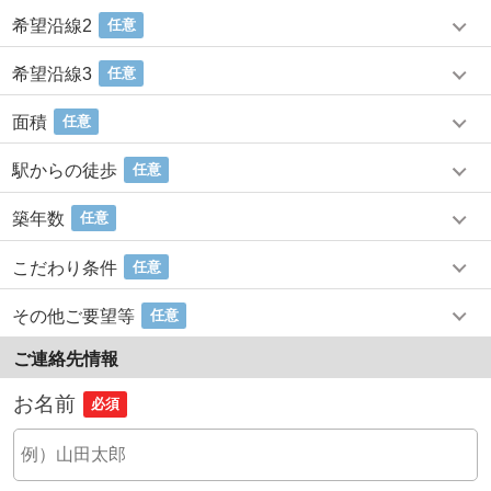
希望沿線2
任意
希望沿線3
任意
面積
任意
駅からの徒歩
任意
築年数
任意
こだわり条件
任意
その他ご要望等
任意
ご連絡先情報
お名前
必須