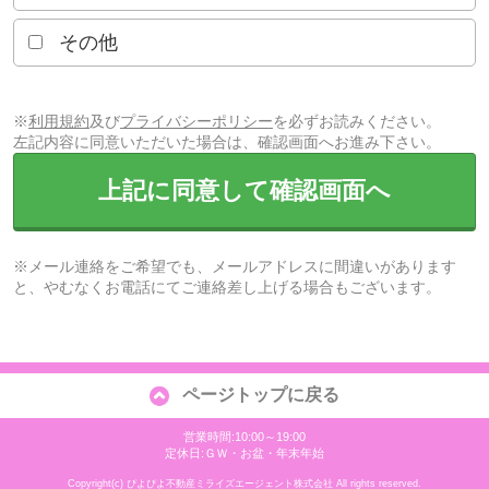
その他
※
利用規約
及び
プライバシーポリシー
を必ずお読みください。
左記内容に同意いただいた場合は、確認画面へお進み下さい。
上記に同意して確認画面へ
※メール連絡をご希望でも、メールアドレスに間違いがあります
と、やむなくお電話にてご連絡差し上げる場合もございます。
ページトップに戻る
営業時間:10:00～19:00
定休日:ＧＷ・お盆・年末年始
Copyright(c) ぴよぴよ不動産ミライズエージェント株式会社 All rights reserved.