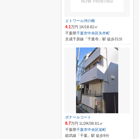
エトワール沖の根
4.1
万円 1K/18.82㎡
千葉県
千葉市中央区
矢作町
京成千原線「千葉寺」駅 徒歩31分
ボナールコート
8.7
万円 1LDK/36.61㎡
千葉県
千葉市中央区
栄町
総武線「千葉」駅 徒歩9分