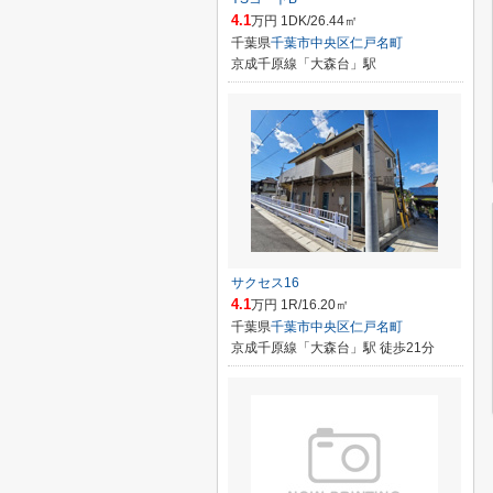
4.1
万円 1DK/26.44㎡
千葉県
千葉市中央区
仁戸名町
京成千原線「大森台」駅
サクセス16
4.1
万円 1R/16.20㎡
千葉県
千葉市中央区
仁戸名町
京成千原線「大森台」駅 徒歩21分