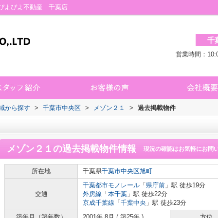
ぴよぴよ不動産 千葉店
千
営業時間：10:
地域から探す
>
千葉市中央区
>
メゾン２１
>
過去掲載物件
メゾン２１
の過去掲載物件情報
現況の確認はお気軽にお問
所在地
千葉県
千葉市中央区
旭町
千葉都市モノレール
「
県庁前
」駅 徒歩19分
交通
外房線
「
本千葉
」駅 徒歩22分
京成千葉線
「
千葉中央
」駅 徒歩23分
築年月（築年数）
2001年 8月 ( 築25年 )
方位