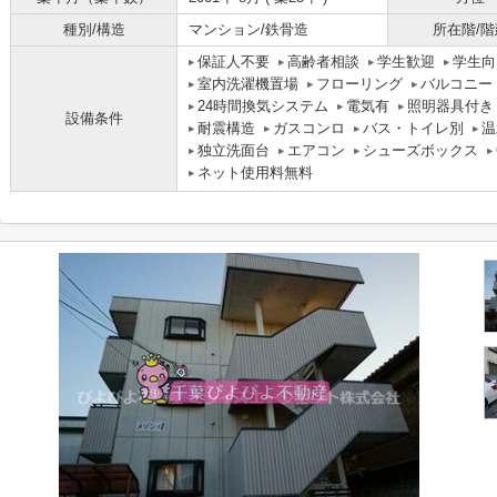
種別/構造
マンション/鉄骨造
所在階/階
保証人不要
高齢者相談
学生歓迎
学生向
室内洗濯機置場
フローリング
バルコニー
24時間換気システム
電気有
照明器具付き
設備条件
耐震構造
ガスコンロ
バス・トイレ別
温
独立洗面台
エアコン
シューズボックス
ネット使用料無料