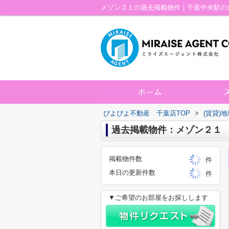
メゾン２１の過去掲載物件｜千葉中央駅の
ぴよぴよ不動産 千葉店TOP
>
(賃貸)
過去掲載物件：メゾン２１
掲載物件数
件
本日の更新件数
件
▼ご希望のお部屋をお探しします