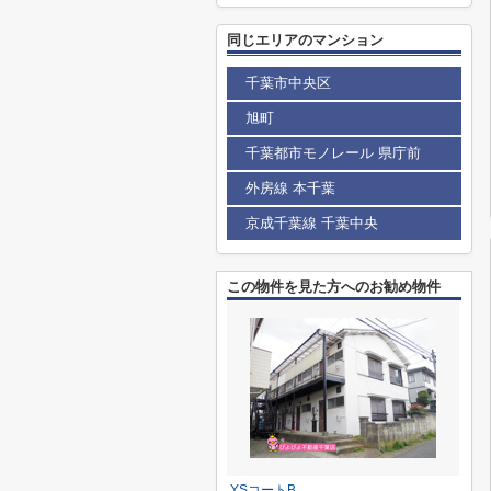
同じエリアのマンション
千葉市中央区
旭町
千葉都市モノレール 県庁前
外房線 本千葉
京成千葉線 千葉中央
この物件を見た方へのお勧め物件
YSコートB