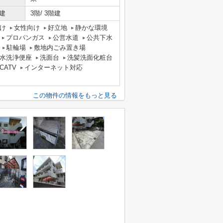
建
3階/ 3階建
け
女性向け
好立地
静かな環境
プロパンガス
公営水道
公共下水
駐輪場
敷地内ごみ置き場
水洗浄便座
洗面台
洗髪洗面化粧台
CATV
インターネット対応
この物件の情報をもっと見る