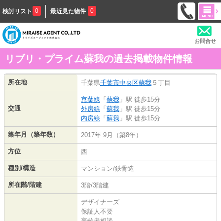
0
0
検討リスト
最近見た物件
お問合せ
リブリ・プライム蘇我の過去掲載物件情報
所在地
千葉県
千葉市中央区
蘇我
５丁目
京葉線
「
蘇我
」駅 徒歩15分
交通
外房線
「
蘇我
」駅 徒歩15分
内房線
「
蘇我
」駅 徒歩15分
築年月（築年数）
2017年 9月（築8年）
方位
西
種別/構造
マンション/鉄骨造
所在階/階建
3階/3階建
デザイナーズ
保証人不要
高齢者相談