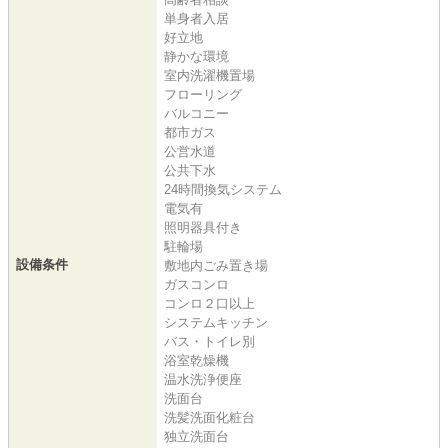
単身者入居
好立地
静かな環境
室内洗濯機置場
フローリング
バルコニー
都市ガス
公営水道
公共下水
24時間換気システム
電気有
照明器具付き
駐輪場
設備条件
敷地内ごみ置き場
ガスコンロ
コンロ２口以上
システムキッチン
バス・トイレ別
浴室乾燥機
温水洗浄便座
洗面台
洗髪洗面化粧台
独立洗面台