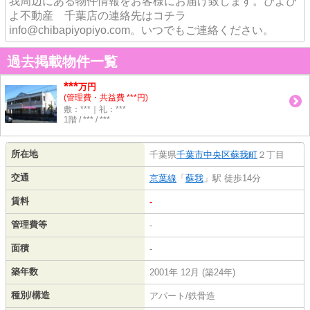
我周辺にある物件情報をお客様にお届け致します。ぴよぴ
よ不動産 千葉店の連絡先はコチラ
info@chibapiyopiyo.com。いつでもご連絡ください。
過去掲載物件一覧
***
万円
(管理費・共益費 ***円)
敷：***｜礼：***
1階 / *** / ***
所在地
千葉県
千葉市中央区
蘇我町
２丁目
交通
京葉線
「
蘇我
」駅 徒歩14分
賃料
-
管理費等
-
面積
-
築年数
2001年 12月 (築24年)
種別/構造
アパート/鉄骨造