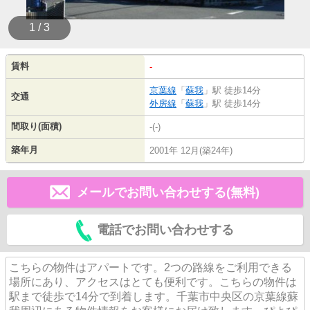
1 / 3
賃料
-
京葉線
「
蘇我
」駅 徒歩14分
交通
外房線
「
蘇我
」駅 徒歩14分
間取り(面積)
-(-)
築年月
2001年 12月(築24年)
メールでお問い合わせする(無料)
電話でお問い合わせする
こちらの物件はアパートです。2つの路線をご利用できる
場所にあり、アクセスはとても便利です。こちらの物件は
駅まで徒歩で14分で到着します。千葉市中央区の京葉線蘇