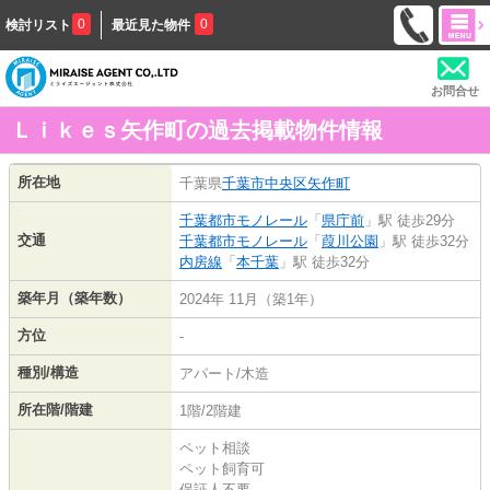
0
0
検討リスト
最近見た物件
お問合せ
Ｌｉｋｅｓ矢作町の過去掲載物件情報
所在地
千葉県
千葉市中央区
矢作町
千葉都市モノレール
「
県庁前
」駅 徒歩29分
交通
千葉都市モノレール
「
葭川公園
」駅 徒歩32分
内房線
「
本千葉
」駅 徒歩32分
築年月（築年数）
2024年 11月（築1年）
方位
-
種別/構造
アパート/木造
所在階/階建
1階/2階建
ペット相談
ペット飼育可
保証人不要