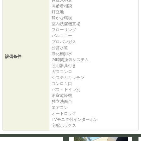
高齢者相談
好立地
静かな環境
室内洗濯機置場
フローリング
バルコニー
プロパンガス
公営水道
浄化槽排水
設備条件
24時間換気システム
照明器具付き
ガスコンロ
システムキッチン
コンロ１口
バス・トイレ別
浴室乾燥機
独立洗面台
エアコン
オートロック
TVモニタ付インターホン
宅配ボックス