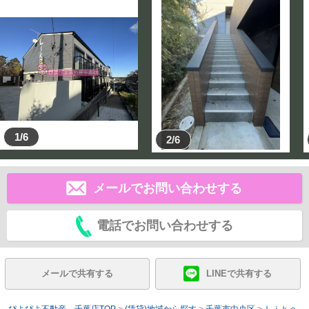
1/6
2/6
メールでお問い合わせする
電話でお問い合わせする
メールで共有する
LINEで共有する
ぴよぴよ不動産 千葉店TOP
>
(賃貸)地域から探す
>
千葉市中央区
>
Ｌｉｋｅ