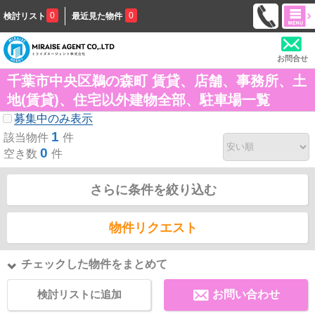
0
0
検討リスト
最近見た物件
お問合せ
千葉市中央区鵜の森町 賃貸、店舗、事務所、土
地(賃貸)、住宅以外建物全部、駐車場一覧
募集中のみ表示
1
該当物件
件
0
空き数
件
さらに条件を絞り込む
物件リクエスト
チェックした物件をまとめて
検討リストに追加
お問い合わせ