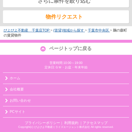
さらに条件を絞り込む
物件リクエスト
ぴよぴよ不動産 千葉店TOP
>
(賃貸)地域から探す
>
千葉市中央区
>
鵜の森町
の賃貸物件
ページトップに戻る
営業時間:10:00～19:00
定休日:ＧＷ・お盆・年末年始
ホーム
会社概要
お問い合わせ
PCサイト
プライバシーポリシー
利用規約
｜アクセスマップ
｜
Copyright(c) ぴよぴよ不動産ミライズエージェント株式会社 All rights reserved.