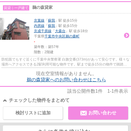
鵜の森貸家
賃貸｜一戸建て
京葉線
「
蘇我
」駅 徒歩15分
内房線
「
蘇我
」駅 徒歩15分
京成千原線
「
大森台
」駅 徒歩18分
千葉県
千葉市中央区
鵜の森町
-
築年数：築57年
階数：2階建
防犯面でもすぐ近くに千葉中央警察署 白旗交番(373m)があって安心です。様々な
場所へアクセスできる2駅利用可能な物件です。駅まで徒歩15分の物件で雑踏か
ら少し離れた立地です。広々...
現在空室情報がありません。
鵜の森貸家へのお問い合わせはこちら
該当公開件数
1
件
1-1
件表示
チェックした物件をまとめて
検討リストに追加
お問い合わせ