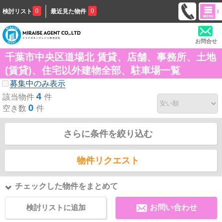
0
0
検討リスト
最近見た物件
お問合せ
千葉市中央区道場北 賃貸、店舗、事務所、土地
(賃貸)、住宅以外建物全部、駐車場一覧
募集中のみ表示
4
該当物件
件
0
空き数
件
さらに条件を絞り込む
物件リクエスト
チェックした物件をまとめて
検討リストに追加
お問い合わせ