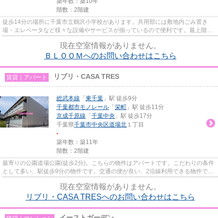
築年数：築10年
階数：2階建
徒歩14分の場所に千葉市立鶴沢小学校があります。共用部には敷地内ごみ置き
場・エレベータなど様々な設備やサービスが揃っているので便利です。最上階の
アパートです。ライフスタイル...
現在空室情報がありません。
ＢＬＯＯＭへのお問い合わせはこちら
リブリ・CASA TRES
賃貸｜アパート
総武本線
「
東千葉
」駅 徒歩9分
千葉都市モノレール
「
栄町
」駅 徒歩11分
京成千原線
「
千葉中央
」駅 徒歩17分
千葉県
千葉市中央区
道場北
１丁目
-
築年数：築11年
階数：2階建
最寄りの公園道場公園(徒歩2分)。こちらの物件はアパートです。こだわりの条件
として多い、駅徒歩9分の物件です。交通の便が良い、2沿線利用できる物件で
す。不動産について分からない...
現在空室情報がありません。
リブリ・CASA TRESへのお問い合わせはこちら
イーストガーデン