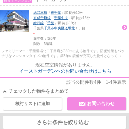
賃貸｜マンション
総武本線
「
東千葉
」駅 徒歩10分
京成千原線
「
千葉中央
」駅 徒歩18分
総武線
「
千葉
」駅 徒歩19分
千葉県
千葉市中央区
道場北
１丁目
-
築年数：築5年
階数：3階建
ファミリーマート千葉道場北二丁目店が380mにある物件です。防犯対策もバッ
チリなマンションタイプの物件です。築5年の設備が充実した物件となっていま
す。駅から徒歩10分の位置にある...
現在空室情報がありません。
イーストガーデンへのお問い合わせはこちら
該当公開件数
4
件
1-4
件表示
チェックした物件をまとめて
検討リストに追加
お問い合わせ
さらに条件を絞り込む