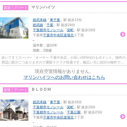
マリンハイツ
賃貸｜アパート
総武本線
「
東千葉
」駅 徒歩13分
総武線
「
千葉
」駅 徒歩24分
千葉都市モノレール
「
栄町
」駅 徒歩19分
千葉県
千葉市中央区
道場北
２丁目
-
築年数：築33年
階数：2階建
歩いてすぐスーパー「オーケー 千葉中央店」が近い(493m)のもポイント。物件の
周辺に駅が二つありますので通勤ラクラク快適です。幅広い方に好評の物件で、
駅へも徒歩13分でアクセスす...
現在空室情報がありません。
マリンハイツへのお問い合わせはこちら
ＢＬＯＯＭ
賃貸｜アパート
総武本線
「
東千葉
」駅 徒歩16分
千葉都市モノレール
「
栄町
」駅 徒歩19分
千葉都市モノレール
「
千葉公園
」駅 徒歩23分
千葉県
千葉市中央区
道場北
２丁目
-