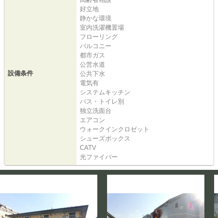
好立地
静かな環境
室内洗濯機置場
フローリング
バルコニー
都市ガス
公営水道
設備条件
公共下水
電気有
システムキッチン
バス・トイレ別
独立洗面台
エアコン
ウォークインクロゼット
シューズボックス
CATV
光ファイバー