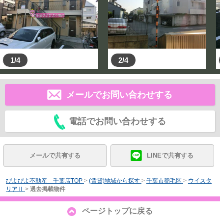
1/4
2/4
メールでお問い合わせする
電話でお問い合わせする
メールで共有する
LINEで共有する
ぴよぴよ不動産 千葉店TOP
>
(賃貸)地域から探す
>
千葉市稲毛区
>
ウイスタ
リアⅡ
>
過去掲載物件
ページトップに戻る