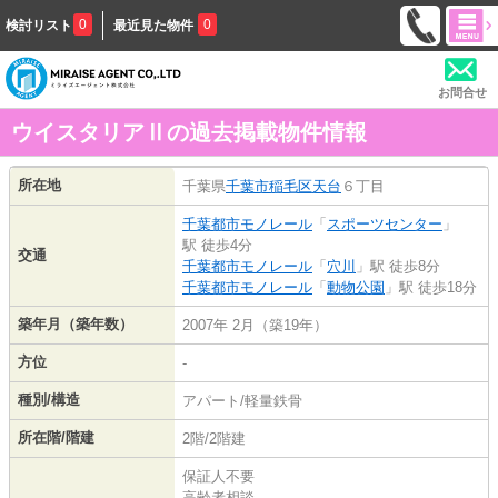
0
0
検討リスト
最近見た物件
お問合せ
ウイスタリアⅡの過去掲載物件情報
所在地
千葉県
千葉市稲毛区
天台
６丁目
千葉都市モノレール
「
スポーツセンター
」
駅 徒歩4分
交通
千葉都市モノレール
「
穴川
」駅 徒歩8分
千葉都市モノレール
「
動物公園
」駅 徒歩18分
築年月（築年数）
2007年 2月（築19年）
方位
-
種別/構造
アパート/軽量鉄骨
所在階/階建
2階/2階建
保証人不要
高齢者相談