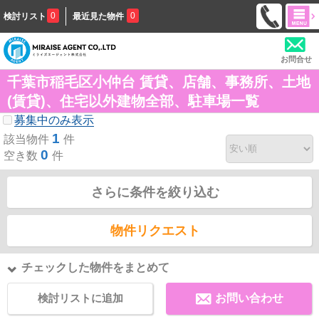
0
0
検討リスト
最近見た物件
お問合せ
千葉市稲毛区小仲台 賃貸、店舗、事務所、土地
(賃貸)、住宅以外建物全部、駐車場一覧
募集中のみ表示
1
該当物件
件
0
空き数
件
さらに条件を絞り込む
物件リクエスト
チェックした物件をまとめて
検討リストに追加
お問い合わせ