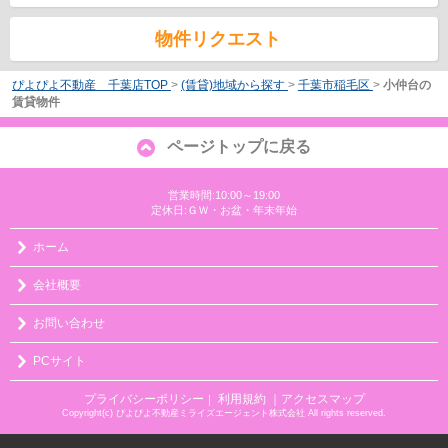
物件リクエスト
ぴよぴよ不動産 千葉店TOP
>
(賃貸)地域から探す
>
千葉市稲毛区
>
小仲台の
賃貸物件
ページトップに戻る
営業時間:10:00～19:00
定休日:ＧＷ・お盆・年末年始
ホーム
会社概要
お問い合わせ
PCサイト
プライバシーポリシー
利用規約
｜アクセスマップ
｜
Copyright(c) ぴよぴよ不動産ミライズエージェント株式会社 All rights reserved.