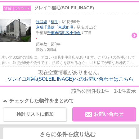
ソレイユ稲毛(SOLEIL INAGE)
賃貸｜アパート
総武線
「
稲毛
」駅 徒歩9分
京成千葉線
「
京成稲毛
」駅 徒歩12分
千葉県
千葉市稲毛区
小仲台
７丁目
-
築年数：築9年
階数：3階建
歩いて332mの場所に、アコレ 稲毛小仲台店があります。こだわりの条件として
多い、駅徒歩9分の物件です。快適さを求めるなら、ゴミ捨てが楽な敷地内ごみ
置き場のある物件がお勧めです...
現在空室情報がありません。
ソレイユ稲毛(SOLEIL INAGE)へのお問い合わせはこちら
該当公開件数
1
件
1-1
件表示
チェックした物件をまとめて
検討リストに追加
お問い合わせ
さらに条件を絞り込む