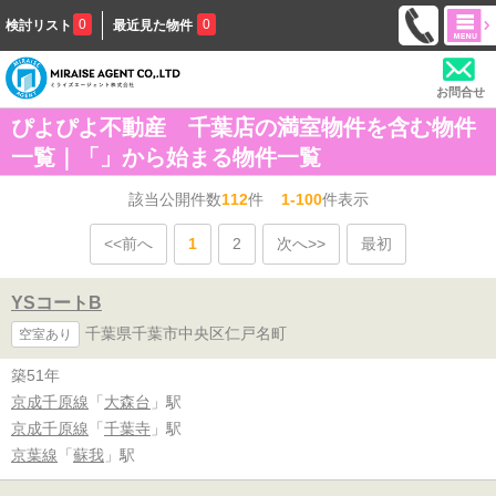
0
0
検討リスト
最近見た物件
お問合せ
ぴよぴよ不動産 千葉店の満室物件を含む物件
一覧｜「」から始まる物件一覧
該当公開件数
112
件
1-100
件表示
<<前へ
1
2
次へ>>
最初
YSコートB
千葉県千葉市中央区仁戸名町
空室あり
築51年
京成千原線
「
大森台
」駅
京成千原線
「
千葉寺
」駅
京葉線
「
蘇我
」駅