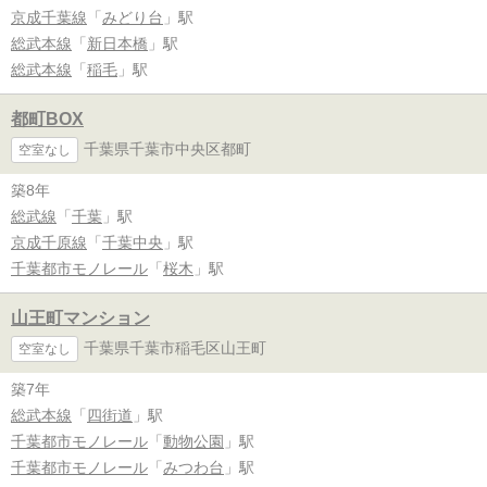
京成千葉線
「
みどり台
」駅
総武本線
「
新日本橋
」駅
総武本線
「
稲毛
」駅
都町BOX
千葉県千葉市中央区都町
空室なし
築8年
総武線
「
千葉
」駅
京成千原線
「
千葉中央
」駅
千葉都市モノレール
「
桜木
」駅
山王町マンション
千葉県千葉市稲毛区山王町
空室なし
築7年
総武本線
「
四街道
」駅
千葉都市モノレール
「
動物公園
」駅
千葉都市モノレール
「
みつわ台
」駅