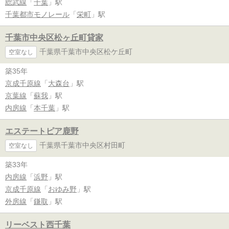
総武線
「
千葉
」駅
千葉都市モノレール
「
栄町
」駅
千葉市中央区松ヶ丘町貸家
千葉県千葉市中央区松ケ丘町
空室なし
築35年
京成千原線
「
大森台
」駅
京葉線
「
蘇我
」駅
内房線
「
本千葉
」駅
エステートピア鹿野
千葉県千葉市中央区村田町
空室なし
築33年
内房線
「
浜野
」駅
京成千原線
「
おゆみ野
」駅
外房線
「
鎌取
」駅
リーベスト西千葉