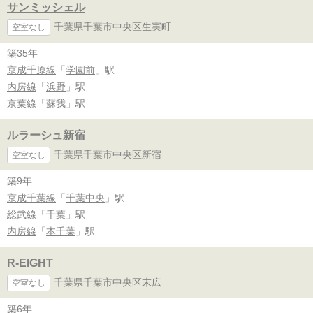
サンミッシェル
千葉県千葉市中央区生実町
空室なし
築35年
京成千原線
「
学園前
」駅
内房線
「
浜野
」駅
京葉線
「
蘇我
」駅
ルラーシュ新宿
千葉県千葉市中央区新宿
空室なし
築9年
京成千葉線
「
千葉中央
」駅
総武線
「
千葉
」駅
内房線
「
本千葉
」駅
R-EIGHT
千葉県千葉市中央区末広
空室なし
築6年