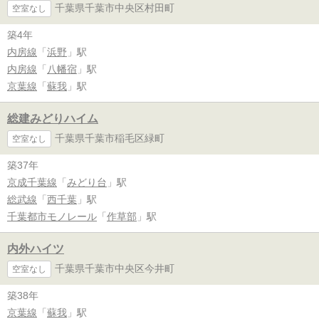
千葉県千葉市中央区村田町
空室なし
築4年
内房線
「
浜野
」駅
内房線
「
八幡宿
」駅
京葉線
「
蘇我
」駅
総建みどりハイム
千葉県千葉市稲毛区緑町
空室なし
築37年
京成千葉線
「
みどり台
」駅
総武線
「
西千葉
」駅
千葉都市モノレール
「
作草部
」駅
内外ハイツ
千葉県千葉市中央区今井町
空室なし
築38年
京葉線
「
蘇我
」駅