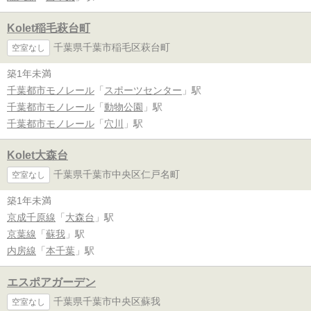
Kolet稲毛萩台町
千葉県千葉市稲毛区萩台町
空室なし
築1年未満
千葉都市モノレール
「
スポーツセンター
」駅
千葉都市モノレール
「
動物公園
」駅
千葉都市モノレール
「
穴川
」駅
Kolet大森台
千葉県千葉市中央区仁戸名町
空室なし
築1年未満
京成千原線
「
大森台
」駅
京葉線
「
蘇我
」駅
内房線
「
本千葉
」駅
エスポアガーデン
千葉県千葉市中央区蘇我
空室なし