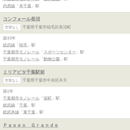
内房線
「
本千葉
」駅
コンフォール長沼
千葉県千葉市稲毛区長沼町
空室なし
築33年
総武線
「
稲毛
」駅
千葉都市モノレール
「
スポーツセンター
」駅
千葉都市モノレール
「
動物公園
」駅
ミリアビタ千葉駅前
千葉県千葉市中央区弁天
空室なし
築1年
千葉都市モノレール
「
栄町
」駅
総武線
「
千葉
」駅
総武本線
「
東千葉
」駅
Ｐａｓｅｏ Ｇｒａｎｄｅ