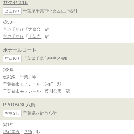
サクセス16
千葉県千葉市中央区仁戸名町
空室あり
築33年
京成千原線
「
大森台
」駅
京成千原線
「
千葉寺
」駅
ボナールコート
千葉県千葉市中央区栄町
空室あり
築8年
総武線
「
千葉
」駅
千葉都市モノレール
「
栄町
」駅
千葉都市モノレール
「
葭川公園
」駅
PIYOBOX 八街
千葉県八街市八街
空室なし
築1年
総武本線
「
八街
」駅