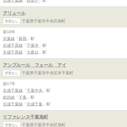
京成千葉線
「
西登戸
」駅
アリュール
千葉県千葉市中央区南町
空室なし
築10年
京葉線
「
蘇我
」駅
京成千原線
「
千葉寺
」駅
京成千原線
「
大森台
」駅
アンプルール フェール アイ
千葉県千葉市中央区本千葉町
空室なし
築17年
京成千葉線
「
千葉中央
」駅
総武線
「
千葉
」駅
京成千葉線
「
京成千葉
」駅
リファレンス千葉旭町
千葉県千葉市中央区旭町
空室なし