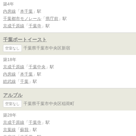
築4年
内房線
「
本千葉
」駅
千葉都市モノレール
「
県庁前
」駅
京成千原線
「
千葉寺
」駅
千葉ポートイースト
千葉県千葉市中央区新宿
空室なし
築18年
京成千原線
「
千葉中央
」駅
内房線
「
本千葉
」駅
総武線
「
千葉
」駅
アルブル
千葉県千葉市中央区稲荷町
空室なし
築28年
京成千原線
「
千葉寺
」駅
京葉線
「
蘇我
」駅