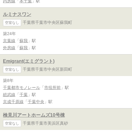
内房線
「
本千葉
」駅
ルミナスワン
千葉県千葉市中央区蘇我町
空室なし
築24年
京葉線
「
蘇我
」駅
外房線
「
蘇我
」駅
Emigrant(エミグラント)
千葉県千葉市中央区新田町
空室なし
築8年
千葉都市モノレール
「
市役所前
」駅
総武線
「
千葉
」駅
京成千原線
「
千葉中央
」駅
検見川アートホームズ10号棟
千葉県千葉市美浜区真砂
空室なし