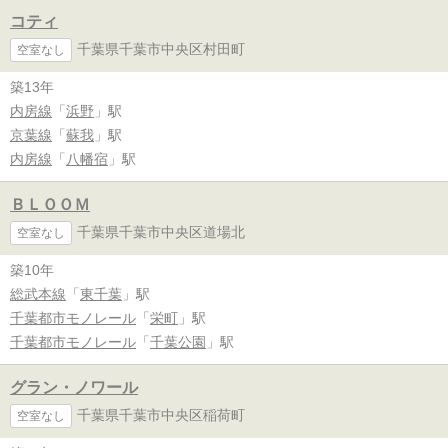
コティ
千葉県千葉市中央区村田町
空室なし
築13年
内房線
「
浜野
」駅
京葉線
「
蘇我
」駅
内房線
「
八幡宿
」駅
ＢＬＯＯＭ
千葉県千葉市中央区道場北
空室なし
築10年
総武本線
「
東千葉
」駅
千葉都市モノレール
「
栄町
」駅
千葉都市モノレール
「
千葉公園
」駅
グラン・ノワール
千葉県千葉市中央区稲荷町
空室なし