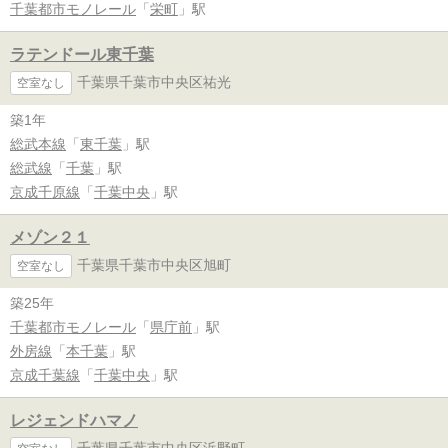
千葉都市モノレール
「
栄町
」駅
ラテンドール東千葉
千葉県千葉市中央区祐光
空室なし
築1年
総武本線
「
東千葉
」駅
総武線
「
千葉
」駅
京成千原線
「
千葉中央
」駅
メゾン２１
千葉県千葉市中央区旭町
空室なし
築25年
千葉都市モノレール
「
県庁前
」駅
外房線
「
本千葉
」駅
京成千葉線
「
千葉中央
」駅
レジェンドハマノ