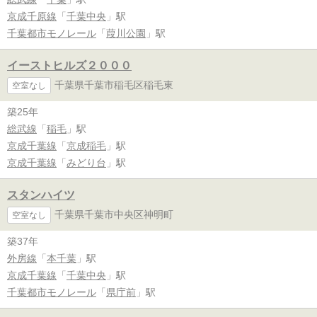
京成千原線
「
千葉中央
」駅
千葉都市モノレール
「
葭川公園
」駅
イーストヒルズ２０００
千葉県千葉市稲毛区稲毛東
空室なし
築25年
総武線
「
稲毛
」駅
京成千葉線
「
京成稲毛
」駅
京成千葉線
「
みどり台
」駅
スタンハイツ
千葉県千葉市中央区神明町
空室なし
築37年
外房線
「
本千葉
」駅
京成千葉線
「
千葉中央
」駅
千葉都市モノレール
「
県庁前
」駅