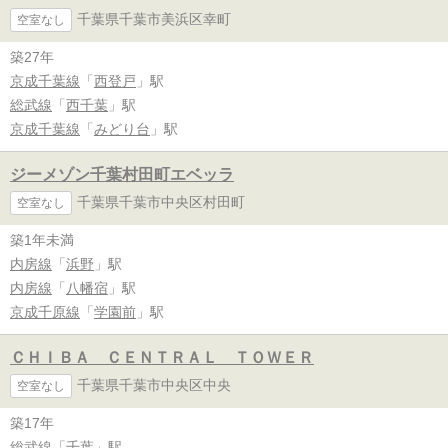
千葉県千葉市美浜区幸町
空室なし
築27年
京成千葉線
「
西登戸
」駅
総武線
「
西千葉
」駅
京成千葉線
「
みどり台
」駅
ジーメゾン千葉村田町エベッラ
千葉県千葉市中央区村田町
空室なし
築1年未満
内房線
「
浜野
」駅
内房線
「
八幡宿
」駅
京成千原線
「
学園前
」駅
ＣＨＩＢＡ ＣＥＮＴＲＡＬ ＴＯＷＥＲ
千葉県千葉市中央区中央
空室なし
築17年
総武線
「
千葉
」駅