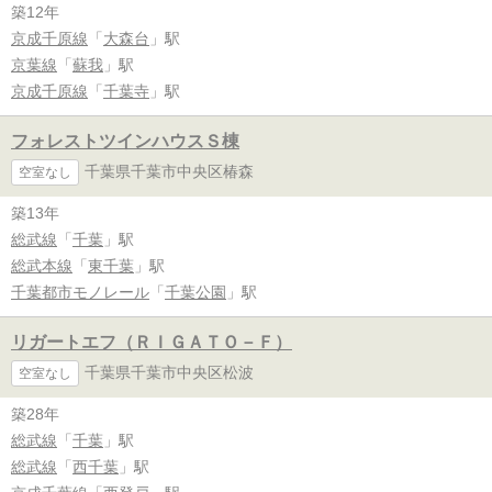
築12年
京成千原線
「
大森台
」駅
京葉線
「
蘇我
」駅
京成千原線
「
千葉寺
」駅
フォレストツインハウスＳ棟
千葉県千葉市中央区椿森
空室なし
築13年
総武線
「
千葉
」駅
総武本線
「
東千葉
」駅
千葉都市モノレール
「
千葉公園
」駅
リガートエフ（ＲＩＧＡＴＯ－Ｆ）
千葉県千葉市中央区松波
空室なし
築28年
総武線
「
千葉
」駅
総武線
「
西千葉
」駅