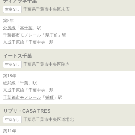
ティアラ本千葉
千葉県千葉市中央区末広
空室なし
築8年
外房線
「
本千葉
」駅
千葉都市モノレール
「
県庁前
」駅
京成千原線
「
千葉中央
」駅
イートス千葉
千葉県千葉市中央区院内
空室なし
築18年
総武線
「
千葉
」駅
京成千原線
「
千葉中央
」駅
千葉都市モノレール
「
栄町
」駅
リブリ・CASA TRES
千葉県千葉市中央区道場北
空室なし
築11年