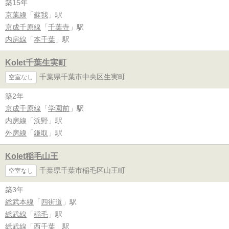
築15年
京葉線
「
蘇我
」駅
京成千原線
「
千葉寺
」駅
内房線
「
本千葉
」駅
Kolet千葉生実町
千葉県千葉市中央区生実町
空室なし
築2年
京成千原線
「
学園前
」駅
内房線
「
浜野
」駅
外房線
「
鎌取
」駅
Kolet稲毛山王
千葉県千葉市稲毛区山王町
空室なし
築3年
総武本線
「
四街道
」駅
総武線
「
稲毛
」駅
総武線
「
西千葉
」駅