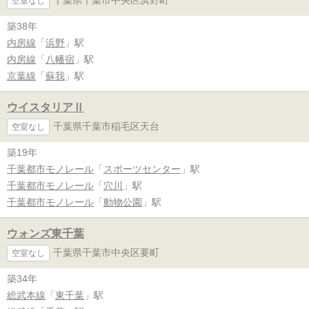
千葉県千葉市中央区浜野町
空室なし
築38年
内房線
「
浜野
」駅
内房線
「
八幡宿
」駅
京葉線
「
蘇我
」駅
ウイスタリアⅡ
千葉県千葉市稲毛区天台
空室なし
築19年
千葉都市モノレール
「
スポーツセンター
」駅
千葉都市モノレール
「
穴川
」駅
千葉都市モノレール
「
動物公園
」駅
ウォンズ東千葉
千葉県千葉市中央区要町
空室なし
築34年
総武本線
「
東千葉
」駅