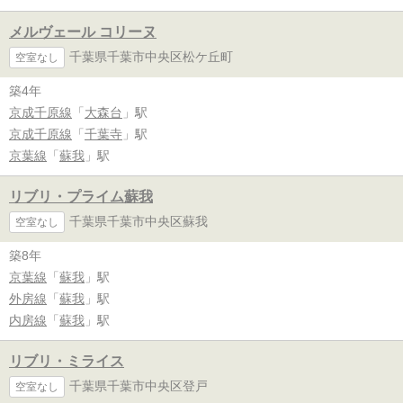
メルヴェール コリーヌ
千葉県千葉市中央区松ケ丘町
空室なし
築4年
京成千原線
「
大森台
」駅
京成千原線
「
千葉寺
」駅
京葉線
「
蘇我
」駅
リブリ・プライム蘇我
千葉県千葉市中央区蘇我
空室なし
築8年
京葉線
「
蘇我
」駅
外房線
「
蘇我
」駅
内房線
「
蘇我
」駅
リブリ・ミライス
千葉県千葉市中央区登戸
空室なし