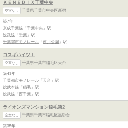
ＫＥＮＥＤＩＸ千葉中央
千葉県千葉市中央区新宿
空室なし
築7年
京成千葉線
「
千葉中央
」駅
総武線
「
千葉
」駅
千葉都市モノレール
「
葭川公園
」駅
コスギハイツⅠ
千葉県千葉市稲毛区天台
空室なし
築41年
千葉都市モノレール
「
天台
」駅
総武本線
「
稲毛
」駅
総武線
「
西千葉
」駅
ライオンズマンション稲毛第2
千葉県千葉市稲毛区黒砂台
空室なし
築35年