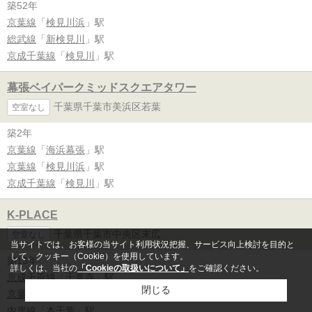
築52年
京葉線
「
検見川浜
」駅
総武線
「
新検見川
」駅
京成千葉線
「
検見川
」駅
幕張ベイパークミッドスクエアタワー
千葉県千葉市美浜区若葉
空室なし
築2年
京葉線
「
海浜幕張
」駅
京葉線
「
検見川浜
」駅
京成千葉線
「
検見川
」駅
K-PLACE
千葉県千葉市中央区末広
空室なし
当サイトでは、お客様の当サイト利用状況把握、サービス向上検討を目的と
して、クッキー（Cookie）を使用しています。
築13年
詳しくは、当社の
「Cookieの取扱いについて」
をご確認ください。
京成千原線
「
千葉寺
」駅
閉じる
京葉線
「
蘇我
」駅
内房線
「
本千葉
」駅