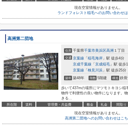
現在空室情報がありません。
ランドフォレスト稲毛へのお問い合わせは
高洲第二団地
千葉県
千葉市美浜区
高洲
１丁目
住所
交通
京葉線
「
稲毛海岸
」駅 徒歩4分
京成千葉線
「
京成稲毛
」駅 徒歩1
京葉線
「
検見川浜
」駅 徒歩25分
築48年
5階建
鉄骨
築年
階数
構造
歩いて437mの場所にマツモトキヨシ稲
物件で利便性の良い物件になります。物
きる...
所在階
賃料
管理費・共益費
敷金
礼金
間取り
現在空室情報がありません。
高洲第二団地へのお問い合わせはこち