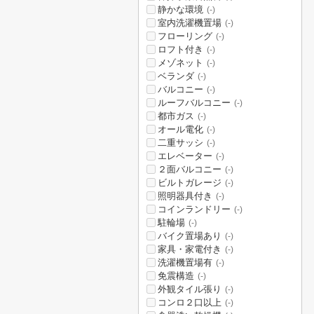
静かな環境
(-)
室内洗濯機置場
(-)
フローリング
(-)
ロフト付き
(-)
メゾネット
(-)
ベランダ
(-)
バルコニー
(-)
ルーフバルコニー
(-)
都市ガス
(-)
オール電化
(-)
二重サッシ
(-)
エレベーター
(-)
２面バルコニー
(-)
ビルトガレージ
(-)
照明器具付き
(-)
コインランドリー
(-)
駐輪場
(-)
バイク置場あり
(-)
家具・家電付き
(-)
洗濯機置場有
(-)
免震構造
(-)
外観タイル張り
(-)
コンロ２口以上
(-)