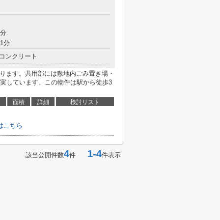
目
8分
1分
コンクリート
あります。共用部には敷地内ごみ置き場・
実しています。この物件は駅から徒歩3
面積
詳細
検討リスト
はこちら
4
1-4
該当公開件数
件
件表示