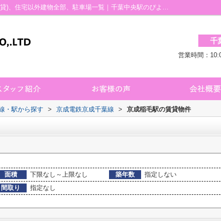
京成稲毛駅の賃貸、店舗、事務所、土地(賃貸)、住宅以外建物全部、駐車場一覧｜千葉中央駅のぴよぴよ不動産 千葉店
千
営業時間：10:
路線・駅から探す
>
京成電鉄京成千葉線
>
京成稲毛駅の賃貸物件
面積
下限なし～上限なし
築年数
指定しない
間取り
指定なし