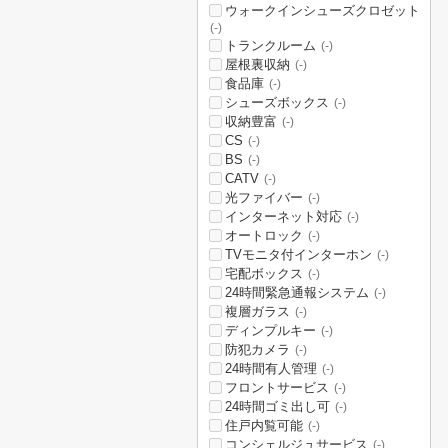
ウォークインシューズクロゼット
(-)
トランクルーム
(-)
屋根裏収納
(-)
食品庫
(-)
シューズボックス
(-)
収納豊富
(-)
CS
(-)
BS
(-)
CATV
(-)
光ファイバー
(-)
インターネット対応
(-)
オートロック
(-)
TVモニタ付インターホン
(-)
宅配ボックス
(-)
24時間緊急通報システム
(-)
複層ガラス
(-)
ディンプルキー
(-)
防犯カメラ
(-)
24時間有人管理
(-)
フロントサービス
(-)
24時間ゴミ出し可
(-)
住戸内覧可能
(-)
コンシェルジュサービス
(-)