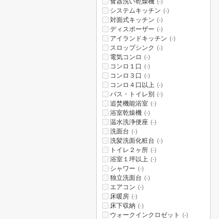
食器洗い乾燥機
(-)
システムキッチン
(-)
対面式キッチン
(-)
ディスポーザー
(-)
アイランドキッチン
(-)
スロップシンク
(-)
電気コンロ
(-)
コンロ１口
(-)
コンロ３口
(-)
コンロ４口以上
(-)
バス・トイレ別
(-)
追焚機能浴室
(-)
浴室乾燥機
(-)
温水洗浄便座
(-)
洗面台
(-)
洗髪洗面化粧台
(-)
トイレ２ヶ所
(-)
浴室１坪以上
(-)
シャワー
(-)
独立洗面台
(-)
エアコン
(-)
床暖房
(-)
床下収納
(-)
ウォークインクロゼット
(-)