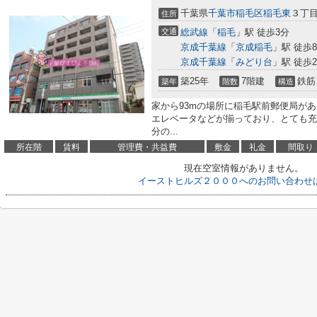
千葉県
千葉市稲毛区
稲毛東
３丁
住所
交通
総武線
「
稲毛
」駅 徒歩3分
京成千葉線
「
京成稲毛
」駅 徒歩
京成千葉線
「
みどり台
」駅 徒歩2
築25年
7階建
鉄筋
築年
階数
構造
家から93mの場所に稲毛駅前郵便局が
エレベータなどが揃っており、とても充
分の...
所在階
賃料
管理費・共益費
敷金
礼金
間取り
現在空室情報がありません。
イーストヒルズ２０００へのお問い合わせ