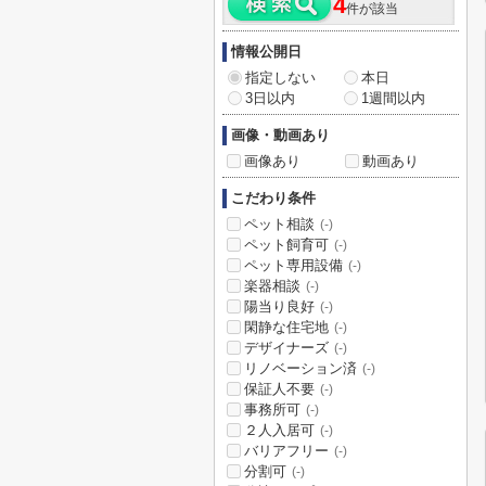
4
件が該当
情報公開日
指定しない
本日
3日以内
1週間以内
画像・動画あり
画像あり
動画あり
こだわり条件
ペット相談
(-)
ペット飼育可
(-)
ペット専用設備
(-)
楽器相談
(-)
陽当り良好
(-)
閑静な住宅地
(-)
デザイナーズ
(-)
リノベーション済
(-)
保証人不要
(-)
事務所可
(-)
２人入居可
(-)
バリアフリー
(-)
分割可
(-)