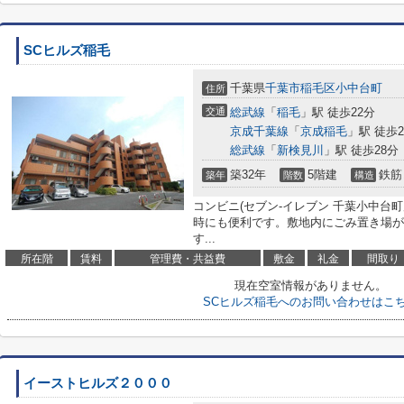
SCヒルズ稲毛
千葉県
千葉市稲毛区
小中台町
住所
交通
総武線
「
稲毛
」駅 徒歩22分
京成千葉線
「
京成稲毛
」駅 徒歩2
総武線
「
新検見川
」駅 徒歩28分
築32年
5階建
鉄筋
築年
階数
構造
コンビニ(セブン‐イレブン 千葉小中台町
時にも便利です。敷地内にごみ置き場が
す...
所在階
賃料
管理費・共益費
敷金
礼金
間取り
現在空室情報がありません。
SCヒルズ稲毛へのお問い合わせはこ
イーストヒルズ２０００