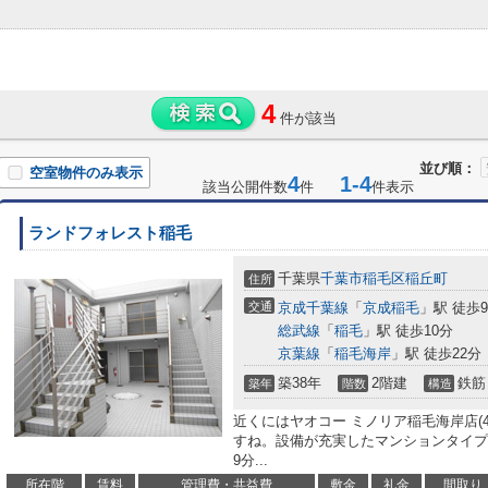
4
件が該当
並び順：
空室物件のみ表示
4
1-4
該当公開件数
件
件表示
ランドフォレスト稲毛
千葉県
千葉市稲毛区
稲丘町
住所
交通
京成千葉線
「
京成稲毛
」駅 徒歩
総武線
「
稲毛
」駅 徒歩10分
京葉線
「
稲毛海岸
」駅 徒歩22分
築38年
2階建
鉄筋
築年
階数
構造
近くにはヤオコー ミノリア稲毛海岸店(
すね。設備が充実したマンションタイプ
9分...
所在階
賃料
管理費・共益費
敷金
礼金
間取り