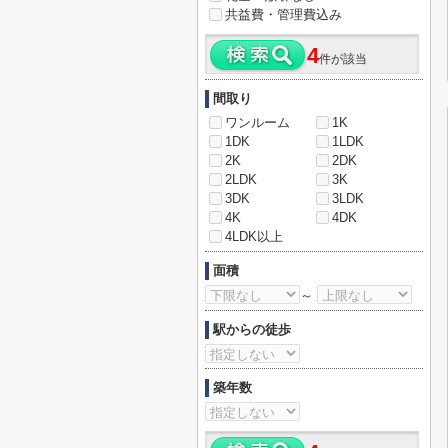
共益費・管理費込み
4
件が該当
間取り
ワンルーム
1K
1DK
1LDK
2K
2DK
2LDK
3K
3DK
3LDK
4K
4DK
4LDK以上
面積
～
駅からの徒歩
築年数