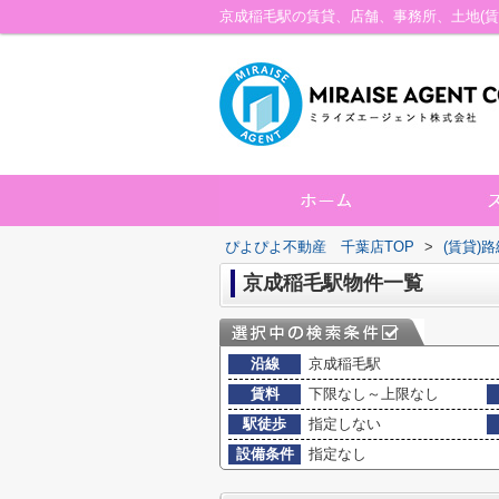
ぴよぴよ不動産 千葉店TOP
>
(賃貸)
京成稲毛駅物件一覧
沿線
京成稲毛駅
賃料
下限なし～上限なし
駅徒歩
指定しない
設備条件
指定なし