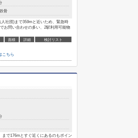
分
鉄骨
人社団)まで359mと近いため、緊急時
でお問い合わせの多い、2駅利用可能物
面積
詳細
検討リスト
はこちら
分
まで176mとすぐ近くにあるのもポイン