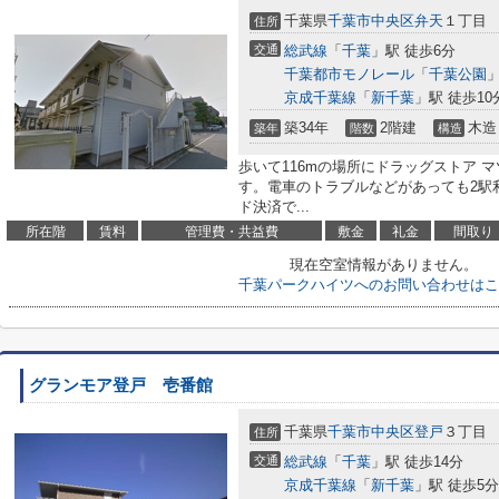
千葉県
千葉市中央区
弁天
１丁目
住所
交通
総武線
「
千葉
」駅 徒歩6分
千葉都市モノレール
「
千葉公園
」
京成千葉線
「
新千葉
」駅 徒歩10
築34年
2階建
木造
築年
階数
構造
歩いて116mの場所にドラッグストア 
す。電車のトラブルなどがあっても2駅
ド決済で...
所在階
賃料
管理費・共益費
敷金
礼金
間取り
現在空室情報がありません。
千葉パークハイツへのお問い合わせはこ
グランモア登戸 壱番館
千葉県
千葉市中央区
登戸
３丁目
住所
交通
総武線
「
千葉
」駅 徒歩14分
京成千葉線
「
新千葉
」駅 徒歩5分