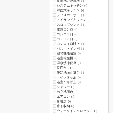
食器洗い乾燥機
(-)
システムキッチン
(-)
対面式キッチン
(-)
ディスポーザー
(-)
アイランドキッチン
(-)
スロップシンク
(-)
電気コンロ
(-)
コンロ１口
(-)
コンロ３口
(-)
コンロ４口以上
(-)
バス・トイレ別
(-)
追焚機能浴室
(-)
浴室乾燥機
(-)
温水洗浄便座
(-)
洗面台
(-)
洗髪洗面化粧台
(-)
トイレ２ヶ所
(-)
浴室１坪以上
(-)
シャワー
(-)
独立洗面台
(-)
エアコン
(-)
床暖房
(-)
床下収納
(-)
ウォークインクロゼット
(-)