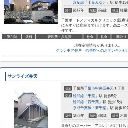
京葉線
「
千葉みなと
」駅 徒歩13
築17年
2階建
軽量
築年
階数
構造
千葉ポートメディカルクリニック(医療法
にもすぐに病院まで行けます。高ニーズ
件です...
所在階
賃料
管理費・共益費
敷金
礼金
間取り
現在空室情報がありません。
グランモア登戸 壱番館へのお問い合わせ
サンライズ弁天
千葉県
千葉市中央区
弁天
１丁目
住所
交通
総武線
「
千葉
」駅 徒歩5分
総武線
「
西千葉
」駅 徒歩15分
京成千葉線
「
新千葉
」駅 徒歩10
築26年
2階建
木造
築年
階数
構造
最寄りのスーパー「アコレ弁天1丁目店」