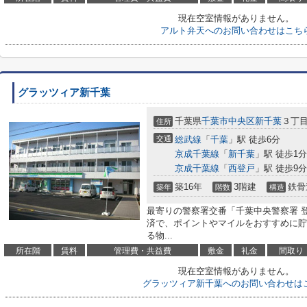
現在空室情報がありません。
アルト弁天へのお問い合わせはこち
グラッツィア新千葉
千葉県
千葉市中央区
新千葉
３丁
住所
交通
総武線
「
千葉
」駅 徒歩6分
京成千葉線
「
新千葉
」駅 徒歩1分
京成千葉線
「
西登戸
」駅 徒歩9分
築16年
3階建
鉄骨
築年
階数
構造
最寄りの警察署交番「千葉中央警察署 登
済で、ポイントやマイルをおすすめに貯
る物...
所在階
賃料
管理費・共益費
敷金
礼金
間取り
現在空室情報がありません。
グラッツィア新千葉へのお問い合わせは