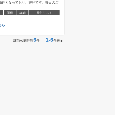
物件となっており、好評です。毎日のご
面積
詳細
検討リスト
ちら
6
1-6
該当公開件数
件
件表示