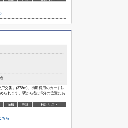
ら
目
造
戸交番」(378m)。初期費用のカード決
められます。駅から徒歩6分の位置にあ
面積
詳細
検討リスト
こちら