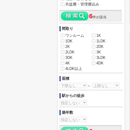
共益費・管理費込み
6
件が該当
間取り
ワンルーム
1K
1DK
1LDK
2K
2DK
2LDK
3K
3DK
3LDK
4K
4DK
4LDK以上
面積
～
駅からの徒歩
築年数