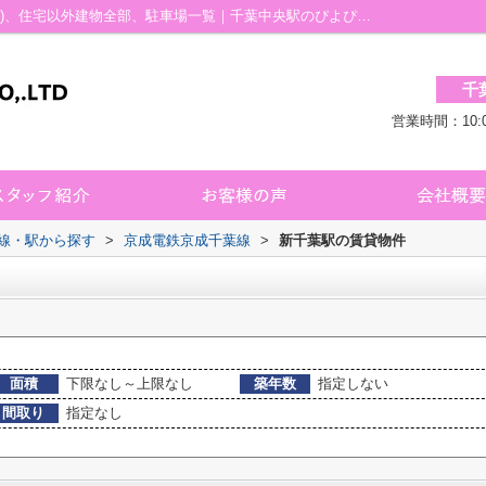
新千葉駅の賃貸、店舗、事務所、土地(賃貸)、住宅以外建物全部、駐車場一覧｜千葉中央駅のぴよぴよ不動産 千葉店
千
営業時間：10:
路線・駅から探す
>
京成電鉄京成千葉線
>
新千葉駅の賃貸物件
面積
下限なし～上限なし
築年数
指定しない
間取り
指定なし