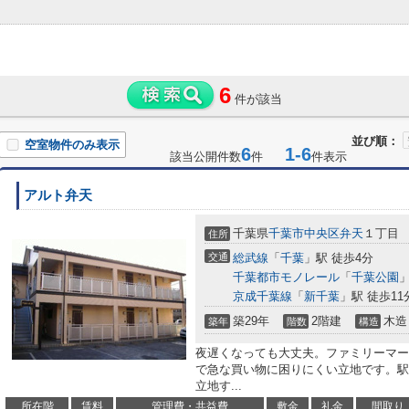
6
件が該当
並び順：
空室物件のみ表示
6
1-6
該当公開件数
件
件表示
アルト弁天
千葉県
千葉市中央区
弁天
１丁目
住所
交通
総武線
「
千葉
」駅 徒歩4分
千葉都市モノレール
「
千葉公園
」
京成千葉線
「
新千葉
」駅 徒歩11
築29年
2階建
木造
築年
階数
構造
夜遅くなっても大丈夫。ファミリーマート
で急な買い物に困りにくい立地です。駅
立地す...
所在階
賃料
管理費・共益費
敷金
礼金
間取り