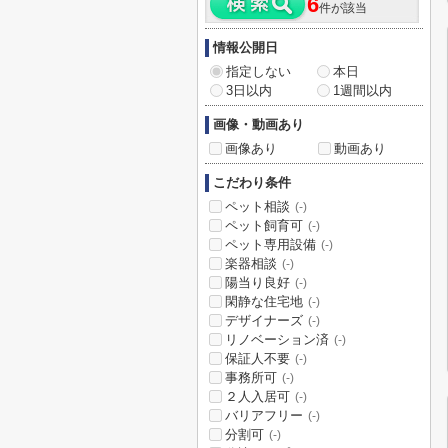
6
件が該当
情報公開日
指定しない
本日
3日以内
1週間以内
画像・動画あり
画像あり
動画あり
こだわり条件
ペット相談
(-)
ペット飼育可
(-)
ペット専用設備
(-)
楽器相談
(-)
陽当り良好
(-)
閑静な住宅地
(-)
デザイナーズ
(-)
リノベーション済
(-)
保証人不要
(-)
事務所可
(-)
２人入居可
(-)
バリアフリー
(-)
分割可
(-)