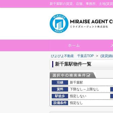
ぴよぴよ不動産 千葉店TOP
>
(賃貸)
新千葉駅物件一覧
沿線
新千葉駅
賃料
下限なし～上限なし
駅徒歩
指定しない
設備条件
指定なし