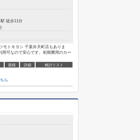
駅 徒歩11分
分
マツモトキヨシ 千葉弁天町店もありま
利用可なので安心です。初期費用のカー
面積
詳細
検討リスト
ちら