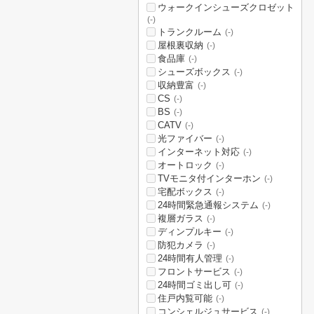
ウォークインシューズクロゼット
(-)
トランクルーム
(-)
屋根裏収納
(-)
食品庫
(-)
シューズボックス
(-)
収納豊富
(-)
CS
(-)
BS
(-)
CATV
(-)
光ファイバー
(-)
インターネット対応
(-)
オートロック
(-)
TVモニタ付インターホン
(-)
宅配ボックス
(-)
24時間緊急通報システム
(-)
複層ガラス
(-)
ディンプルキー
(-)
防犯カメラ
(-)
24時間有人管理
(-)
フロントサービス
(-)
24時間ゴミ出し可
(-)
住戸内覧可能
(-)
コンシェルジュサービス
(-)