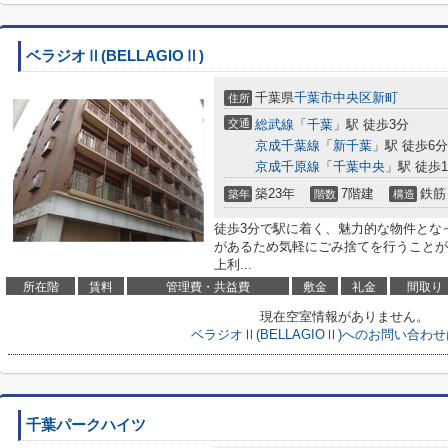
ベラジオⅡ(BELLAGIOⅡ)
千葉県
千葉市中央区
新町
住所
交通
総武線
「
千葉
」駅 徒歩3分
京成千葉線
「
新千葉
」駅 徒歩6分
京成千原線
「
千葉中央
」駅 徒歩1
築23年
7階建
鉄筋
築年
階数
構造
徒歩3分で駅に着く、魅力的な物件とな
があるため気軽にごみ捨てを行うことが
上利...
所在階
賃料
管理費・共益費
敷金
礼金
間取り
現在空室情報がありません。
ベラジオⅡ(BELLAGIOⅡ)へのお問い合わ
千葉パークハイツ