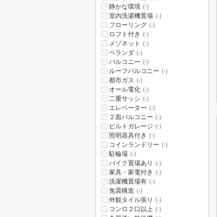
静かな環境
(-)
室内洗濯機置場
(-)
フローリング
(-)
ロフト付き
(-)
メゾネット
(-)
ベランダ
(-)
バルコニー
(-)
ルーフバルコニー
(-)
都市ガス
(-)
オール電化
(-)
二重サッシ
(-)
エレベーター
(-)
２面バルコニー
(-)
ビルトガレージ
(-)
照明器具付き
(-)
コインランドリー
(-)
駐輪場
(-)
バイク置場あり
(-)
家具・家電付き
(-)
洗濯機置場有
(-)
免震構造
(-)
外観タイル張り
(-)
コンロ２口以上
(-)