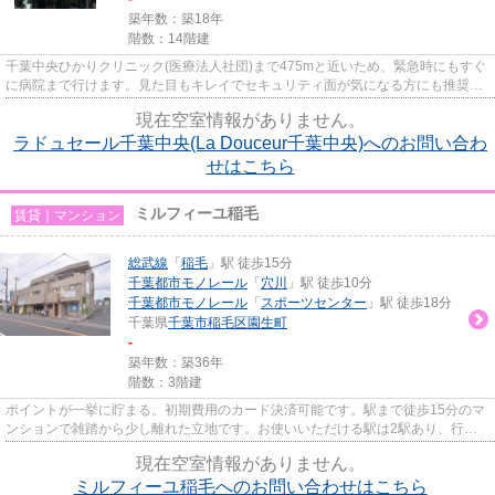
築年数：築18年
階数：14階建
千葉中央ひかりクリニック(医療法人社団)まで475mと近いため、緊急時にもすぐ
に病院まで行けます。見た目もキレイでセキュリティ面が気になる方にも推奨で
きるマンションタイプの物件...
現在空室情報がありません。
ラドュセール千葉中央(La Douceur千葉中央)へのお問い合わ
せはこちら
ミルフィーユ稲毛
賃貸｜マンション
総武線
「
稲毛
」駅 徒歩15分
千葉都市モノレール
「
穴川
」駅 徒歩10分
千葉都市モノレール
「
スポーツセンター
」駅 徒歩18分
千葉県
千葉市稲毛区
園生町
-
築年数：築36年
階数：3階建
ポイントが一挙に貯まる。初期費用のカード決済可能です。駅まで徒歩15分のマ
ンションで雑踏から少し離れた立地です。お使いいただける駅は2駅あり、行き
先に応じて使い分けができます...
現在空室情報がありません。
ミルフィーユ稲毛へのお問い合わせはこちら