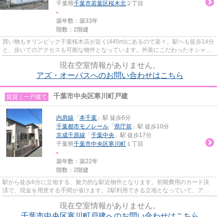
千葉県
千葉市若葉区
桜木北
２丁目
-
築年数：築33年
階数：2階建
買い物もオリンピック千葉桜木店が近く(445m)にあるので楽々。駅へも徒歩14分
と、歩いてのアクセスも可能な物件となっています。外装にこだわったオシャレ
なデザインのマンションです...
現在空室情報がありません。
アズ・オーパスへのお問い合わせはこちら
千葉市中央区寒川町戸建
賃貸｜一戸建て
内房線
「
本千葉
」駅 徒歩6分
千葉都市モノレール
「
県庁前
」駅 徒歩10分
京成千原線
「
千葉中央
」駅 徒歩17分
千葉県
千葉市中央区
寒川町
１丁目
-
築年数：築22年
階数：2階建
駅から徒歩6分に立地する、魅力的な駅近物件となります。初期費用のカード決
済で、現金を用意する手間が省けます。2駅利用できる立地となっていて、アク
セスが便利です。戸建て物件は...
現在空室情報がありません。
千葉市中央区寒川町戸建へのお問い合わせはこちら