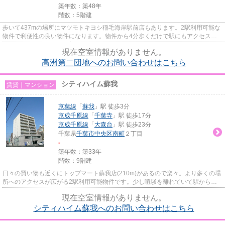
築年数：築48年
階数：5階建
歩いて437mの場所にマツモトキヨシ稲毛海岸駅前店もあります。2駅利用可能な
物件で利便性の良い物件になります。物件から4分歩くだけで駅にもアクセスで
きる。快適な周辺環境。普段使...
現在空室情報がありません。
高洲第二団地へのお問い合わせはこちら
シティハイム蘇我
賃貸｜マンション
京葉線
「
蘇我
」駅 徒歩3分
京成千原線
「
千葉寺
」駅 徒歩17分
京成千原線
「
大森台
」駅 徒歩23分
千葉県
千葉市中央区
南町
２丁目
-
築年数：築33年
階数：9階建
日々の買い物も近くにトップマート蘇我店(210m)があるので楽々。より多くの場
所へのアクセスが広がる2駅利用可能物件です。少し喧騒を離れていて駅から徒
歩3分という駅近な物件はいか...
現在空室情報がありません。
シティハイム蘇我へのお問い合わせはこちら