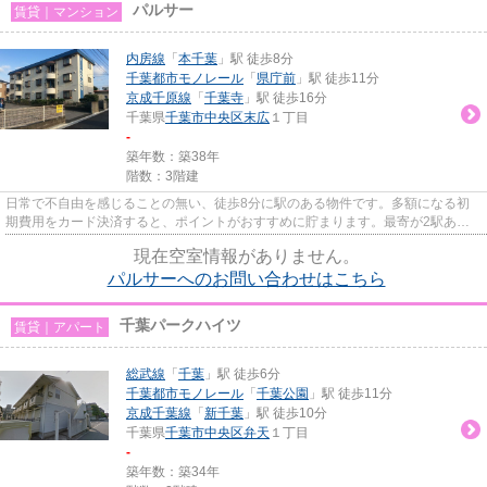
パルサー
賃貸｜マンション
内房線
「
本千葉
」駅 徒歩8分
千葉都市モノレール
「
県庁前
」駅 徒歩11分
京成千原線
「
千葉寺
」駅 徒歩16分
千葉県
千葉市中央区
末広
１丁目
-
築年数：築38年
階数：3階建
日常で不自由を感じることの無い、徒歩8分に駅のある物件です。多額になる初
期費用をカード決済すると、ポイントがおすすめに貯まります。最寄が2駅ある2
駅利用可物件は、魅力的な物件...
現在空室情報がありません。
パルサーへのお問い合わせはこちら
千葉パークハイツ
賃貸｜アパート
総武線
「
千葉
」駅 徒歩6分
千葉都市モノレール
「
千葉公園
」駅 徒歩11分
京成千葉線
「
新千葉
」駅 徒歩10分
千葉県
千葉市中央区
弁天
１丁目
-
築年数：築34年