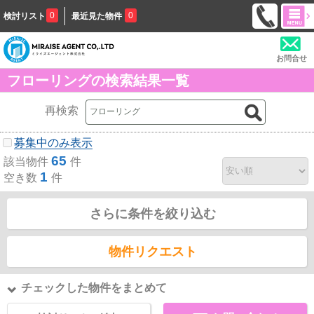
0
0
検討リスト
最近見た物件
お問合せ
フローリングの検索結果一覧
再検索
募集中のみ表示
65
該当物件
件
1
空き数
件
さらに条件を絞り込む
物件リクエスト
チェックした物件をまとめて