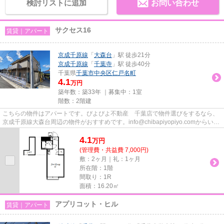
検討リストに追加
お問い合わせ
サクセス16
賃貸｜アパート
京成千原線
「
大森台
」駅 徒歩21分
京成千原線
「
千葉寺
」駅 徒歩40分
千葉県
千葉市中央区
仁戸名町
4.1
万円
築年数：築33年 ｜募集中：
1室
階数：2階建
こちらの物件はアパートです。ぴよぴよ不動産 千葉店で物件選びをするなら、
京成千原線大森台周辺の物件がおすすめです。info@chibapiyopiyo.comからいつ
でも当社にお問い合わせ下さい。
4.1
万
円
(管理費・共益費 7,000円)
敷：2ヶ月｜礼：1ヶ月
所在階：1階
間取り：1R
面積：16.20㎡
アプリコット・ヒル
賃貸｜アパート